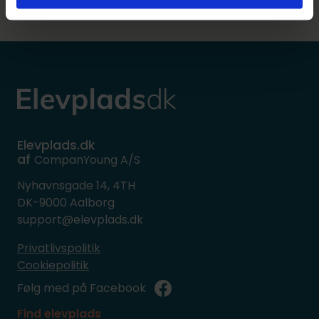
Elevplads.dk
af
CompanYoung A/S
Nyhavnsgade 14, 4TH
DK-9000 Aalborg
support@elevplads.dk
Privatlivspolitik
Cookiepolitik
Følg med på Facebook
Find elevplads