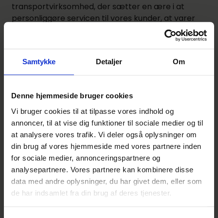
transportvirksomhed, der sætter en ære i at
personliggøre servicen til vores kunder, at varer
leveres rettidigt, og at vi overholder vores aftaler.
En aftale er en aftale. Det er denne grundholdning,
som er årsagen til,.
Samtykke
Detaljer
Om
Lignende annoncer
Denne hjemmeside bruger cookies
Vi bruger cookies til at tilpasse vores indhold og
Scanpartners International søger
annoncer, til at vise dig funktioner til sociale medier og til
speditørelev
at analysere vores trafik. Vi deler også oplysninger om
Scanpartners International A/S
din brug af vores hjemmeside med vores partnere inden
Kastrup
Indrykket 35 dage siden
for sociale medier, annonceringspartnere og
Denne
analysepartnere. Vores partnere kan kombinere disse
annonce er
data med andre oplysninger, du har givet dem, eller som
udløbet
de har indsamlet fra din brug af deres tjenester.
Speditørelev hos NTG Road – en
Denne annonce er
hverdag i højt gear