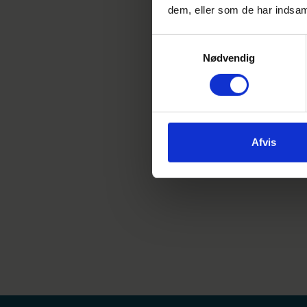
Men b
dem, eller som de har indsaml
Samtykkevalg
Nødvendig
Afvis