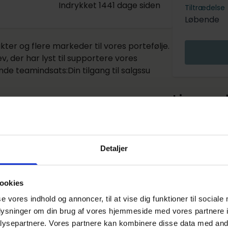
Indrykket 1441 dage siden
Tiltrædelse
Løbende
kter og flere markeder til vores portefølje.
v, der har lyst til supportere vores
de teamindsats:Din tilgang til salgssu
Lignen
Salgsass
Detaljer
REMA 100
Brønshøj
ookies
nne annonce er udløbet
se vores indhold og annoncer, til at vise dig funktioner til sociale
oplysninger om din brug af vores hjemmeside med vores partnere i
Salgsass
 annonce er desværre ikke længere aktiv på Elevplads.
ysepartnere. Vores partnere kan kombinere disse data med andr