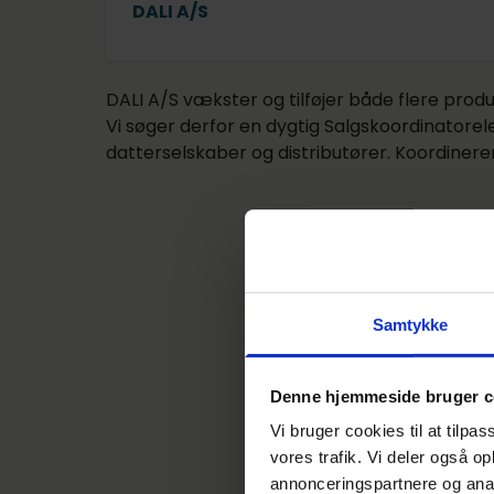
DALI A/S
DALI A/S vækster og tilføjer både flere produ
Vi søger derfor en dygtig Salgskoordinatorele
datterselskaber og distributører. Koordineren
Samtykke
Denne hjemmeside bruger c
De
Vi bruger cookies til at tilpas
vores trafik. Vi deler også 
Denne
annonceringspartnere og anal