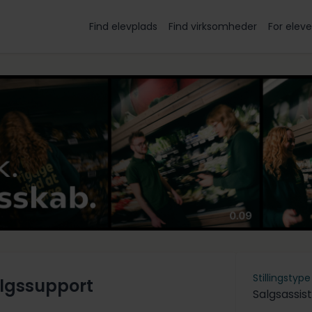
Find elevplads
Find virksomheder
For eleve
Stillingstype
algssupport
Salgsassis