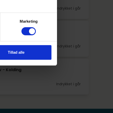
0
 S
Indrykket i går
Marketing
v - Tune
Indrykket i går
Tillad alle
v - Kolding
Indrykket i går