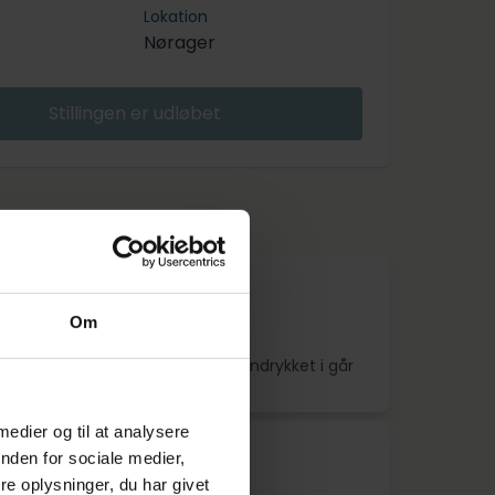
Lokation
Nørager
Stillingen er udløbet
de annoncer
istentelev Brønshøj
Om
0
Indrykket i går
 medier og til at analysere
nden for sociale medier,
istentelev København S
dk.
e oplysninger, du har givet