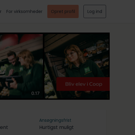
r
For virksomheder
Opret profil
Log ind
Ansøgningsfrist
tent
Hurtigst muligt