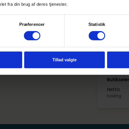
are rolig - vi har stadig masser af ledige elevpladser.
REMA 100
et fra din brug af deres tjenester.
København
Gå til søgning
Præferencer
Statistik
Butiksele
Netto
Tune
Tillad valgte
Butiksele
Netto
Kolding