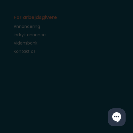
For arbejdsgivere
Annoncering
Indryk annonce
Vidensbank
Kontakt os