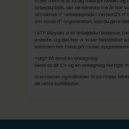
Vi ser frem til at få dig med på holdet og
arbejdsplads, der de seneste tre år har v
attraktive IT-arbejdsplads i Version2’s I
om vores IT-organisation, kan du gøre det
I ATP tilbyder vi et arbejdsliv i balance. D
enkelte. Og det har vi. Vi ser fleksibilitet 
sammen har fokus på trivsel, opgaveløsn
=dig? Så send en ansøgning
Send os dit CV og en ansøgning hurtigst mu
Vi screener og indkalder til samtaler løbe
de rette kandidater.