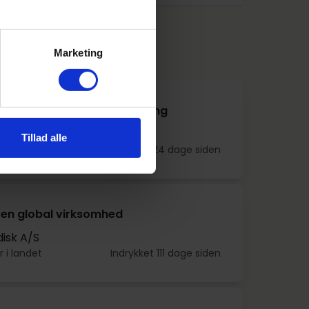
illinger fra
mheden
Marketing
søger industriteknikerlærling
Tillad alle
y
Indrykket 24 dage siden
 i en global virksomhed
isk A/S
r i landet
Indrykket 111 dage siden