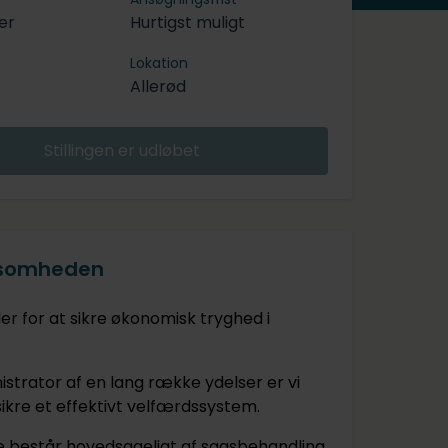
er
Hurtigst muligt
Lokation
Allerød
Stillingen er udløbet
ksomheden
er for at sikre økonomisk tryghed i
strator af en lang række ydelser er vi
sikre et effektivt velfærdssystem.
 består hovedsageligt af sagsbehandling