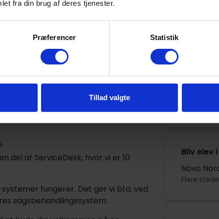
et fra din brug af deres tjenester.
igheder og mere og mere ansvar i takt
Gå til søgning
nde.
Andre st
virkso
Præferencer
Statistik
rende på IT-supporteruddannelsen og kan
DTU Kemi 
 er serviceminded og frisk på at gribe
 drejer sig om.
DTU
Tillad valgte
Kgs. Lyngb
 tager du ansvar for dit arbejde og din
?
Bliv elev
en del af ServiceDesk, hvor vi er 10
Novo Nord
Flere stede
T-systemer fungerer. Det gør vi bl.a. ved
ores sagsbehandlingssystem.