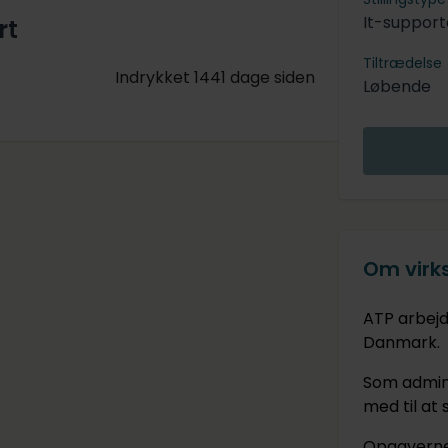
It-support
rt
Tiltrædelse
Indrykket 1441 dage siden
Løbende
Om vir
ATP arbejd
Danmark.
Som admini
med til at 
Opgaverne