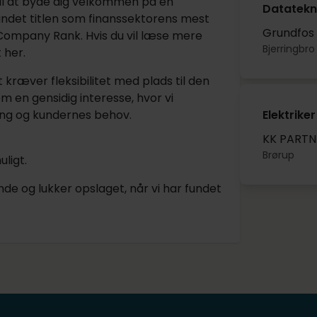
 til at byde dig velkommen på en
Datatekni
undet titlen som finanssektorens mest
Grundfos
T Company Rank. Hvis du vil læse mere
Bjerringbro
 her.
et kræver fleksibilitet med plads til den
som en gensidig interesse, hvor vi
ing og kundernes behov.
Elektriker
KK PARTN
Brørup
ligt.
nde og lukker opslaget, når vi har fundet