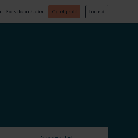
r
For virksomheder
Opret profil
Log ind
Ansøgningsfrist