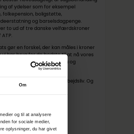
ing af ydelser som for eksempel
 folkepension, boligstøtte,
adeerstatning og barselsdagpenge.
iver to ud af tre danske velfærdskroner
f ATP.
ats gør en forskel, der kan måles i kroner
 vi har brug for de bedste til at nå vores
e de opgaver, vi er betroet nu og
et følger et meningsfuldt arbejdsliv. Og
Om
olte af at tilbyde.
w.atp.dk/karriere/elev
 medier og til at analysere
nden for sociale medier,
dk.
e oplysninger, du har givet