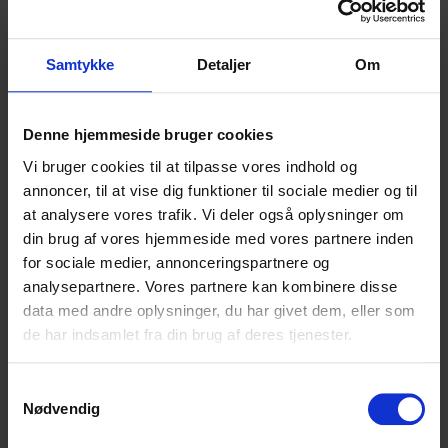
både gennem seriøs oplæring og mulighed for
fastansættelse efter uddannelsen. Du bliver
udfordret, så dit arbejde bl
Samtykke
Detaljer
Om
Lignende annoncer
Denne hjemmeside bruger cookies
Vi bruger cookies til at tilpasse vores indhold og
Administrationselev
annoncer, til at vise dig funktioner til sociale medier og til
at analysere vores trafik. Vi deler også oplysninger om
Element Metech
din brug af vores hjemmeside med vores partnere inden
Herning
Indrykket 3 dage siden
for sociale medier, annonceringspartnere og
Denne
analysepartnere. Vores partnere kan kombinere disse
annonce er
data med andre oplysninger, du har givet dem, eller som
udløbet
Supply Chain In and Out-bound søger
de har indsamlet fra din brug af deres tjenester.
kontorelev
Denne annonce er
desværre ikke
Samtykkevalg
Salling Group
Nødvendig
længere aktiv på
Brabrand
Indrykket 21 dage siden
Elevplads.dk. Men bare