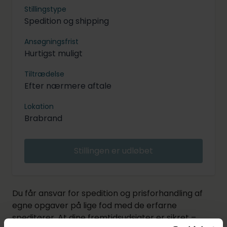
Stillingstype
Spedition og shipping
Ansøgningsfrist
Hurtigst muligt
Tiltrædelse
Efter nærmere aftale
Lokation
Brabrand
Stillingen er udløbet
Du får ansvar for spedition og prisforhandling af
egne opgaver på lige fod med de erfarne
speditører. At dine fremtidsudsigter er sikret –