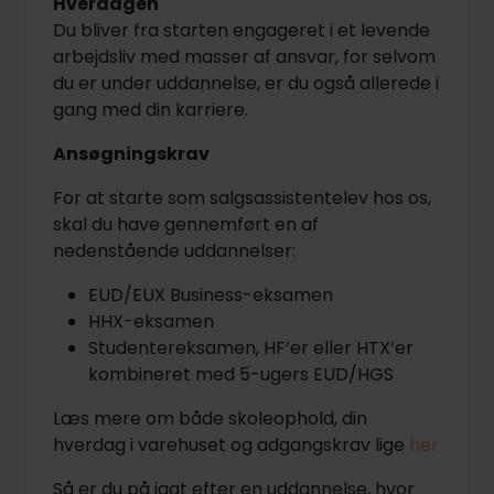
Hverdagen
Du bliver fra starten engageret i et levende
arbejdsliv med masser af ansvar, for selvom
du er under uddannelse, er du også allerede i
gang med din karriere.
Ansøgningskrav
For at starte som salgsassistentelev hos os,
skal du have gennemført en af
nedenstående uddannelser:
EUD/EUX Business-eksamen
HHX-eksamen
Studentereksamen, HF’er eller HTX’er
kombineret med 5-ugers EUD/HGS
Læs mere om både skoleophold, din
hverdag i varehuset og adgangskrav lige
her
Så er du på jagt efter en uddannelse, hvor