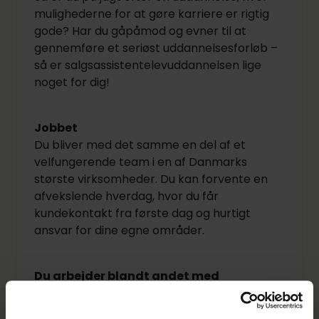
mulighederne for at gøre karriere er rigtig
gode? Har du gåpåmod og evner til at
gennemføre et seriøst uddannelsesforløb –
så er salgsassistentelevuddannelsen lige
noget for dig!
Jobbet
Du bliver med det samme en del af et
velfungerende team i en af Danmarks
største virksomheder. Du kan forvente en
afvekslende hverdag, hvor du får
kundekontakt fra første dag og hurtigt
ansvar for dine egne områder.
Du arbejder blandt andet med
salg