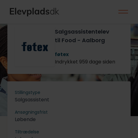
Salgsassistentelev
til Food - Aalborg
føtex
Indrykket 959 dage siden
Stillingstype
Salgsassistent
Ansøgningsfrist
Løbende
Tiltrædelse