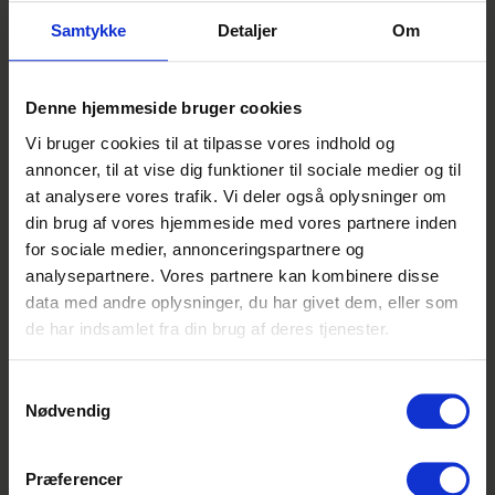
eksponering af varer
kundevejledning
Samtykke
Detaljer
Om
drift af varehuset
Denne hjemmeside bruger cookies
Lidt om Food
Vi bruger cookies til at tilpasse vores indhold og
Food-enheden beskæftiger sig med
annoncer, til at vise dig funktioner til sociale medier og til
varerne inden for kolonial, køl og frost.
at analysere vores trafik. Vi deler også oplysninger om
Enheden er ansvarlig for alle aktiviteter, som
din brug af vores hjemmeside med vores partnere inden
varerne kommer igennem - fra de bestilles
for sociale medier, annonceringspartnere og
og modtages, sættes på hylden og til de
Denne
analysepartnere. Vores partnere kan kombinere disse
bliver solgt i varehuset. Her er der fokus på
annonce er
data med andre oplysninger, du har givet dem, eller som
godt købmandskab, mersalg, gode
udløbet
de har indsamlet fra din brug af deres tjenester.
indkøbsoplevelser og personligt salg,
Denne annonce er
ligesom du kommer til at arbejde med
desværre ikke
Samtykkevalg
vareoplæg i forhold til tilbudsavisen.
Nødvendig
længere aktiv på
Interesseret?
Elevplads.dk. Men bare
Læs mere
her
.
rolig - vi har stadig
Præferencer