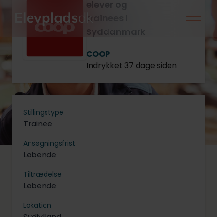
elever og
trainees i
Syddanmark
COOP
Indrykket 37 dage siden
Stillingstype
Trainee
Ansøgningsfrist
Løbende
Tiltrædelse
Løbende
Lokation
Sydjylland