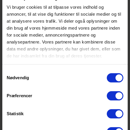
mening. På skoleforløbet vil der være en
Vi bruger cookies til at tilpasse vores indhold og
masse fælles aktiviteter, der gør det nemt
annoncer, til at vise dig funktioner til sociale medier og til
for dig at få nye venner på tværs af Coop-
at analysere vores trafik. Vi deler også oplysninger om
butikkerne.
din brug af vores hjemmeside med vores partnere inden
Uanset hvilken butik og hvilken afdeling, du
for sociale medier, annonceringspartnere og
ender i, så bliver du en del af et team med et
analysepartnere. Vores partnere kan kombinere disse
stærkt sammenhold, hvor I er sammen om
data med andre oplysninger, du har givet dem, eller som
at skabe den gode oplevelse for Coops
de har indsamlet fra din brug af deres tjenester.
kunder.
Samtykkevalg
Har du, hvad der skal til?
Nødvendig
I Coop går vi op i at skabe et inklusivt og
mangfoldigt miljø, og vi søger aktivt efter
Præferencer
kvalificerede kandidater uanset køn,
kønsidentitet, seksuel orientering, etnicitet,
religion, handicap eller alder.
Statistik
Du bliver en del af en mangfoldig og