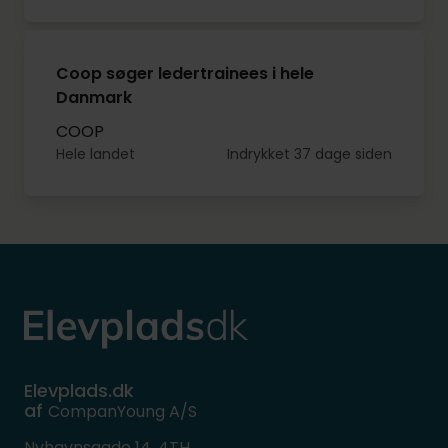
Coop søger ledertrainees i hele
Danmark
COOP
Hele landet
Indrykket 37 dage siden
Elevplads.dk
af
CompanYoung A/S
Nyhavnsgade 14, 4TH