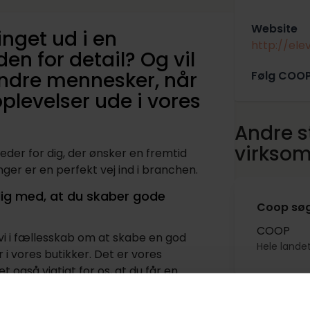
Website
ringet ud i en
http://ele
n for detail? Og vil
andre mennesker, når
Følg COO
levelser ude i vores
Andre st
virkso
eder for dig, der ønsker en fremtid
linger er en perfekt vej ind i branchen.
dig med, at du skaber gode
Coop søg
COOP
vi i fællesskab om at skabe en god
Hele lande
 i vores butikker. Det er vores
også vigtigt for os, at du får en
aineeuddannelse hos Coop. Og det har du
re i en branche, hvor du kan se ind i en