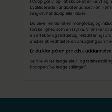
I Coop går vi op i at skabe et inklusivt og 
kvalificerede kandidater uanset køn, kønsid
religion, handicap eller alder.
Du bliver en del af en mangfoldig og inkl
forskellighed som en styrke. Vi ønsker at 
en effektiv og retfærdig rekrutteringsproc
ønsker at vedhæfte en ansøgning samt et 
Er du klar på en praktisk uddanne
Se alle vores ledige elev- og traineestill
knappen "Se ledige stillinger".