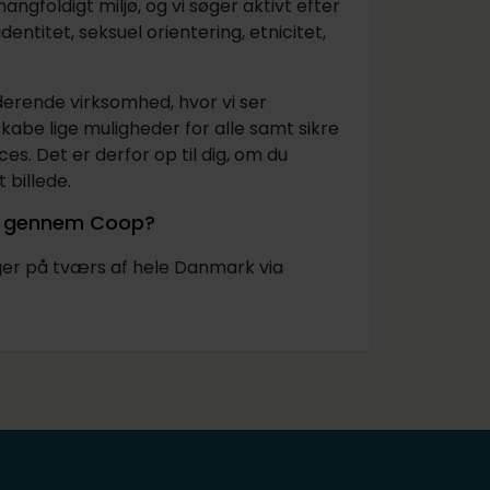
mangfoldigt miljø, og vi søger aktivt efter
entitet, seksuel orientering, etnicitet,
uderende virksomhed, hvor vi ser
skabe lige muligheder for alle samt sikre
es. Det er derfor op til dig, om du
billede.
lse gennem Coop?
inger på tværs af hele Danmark via