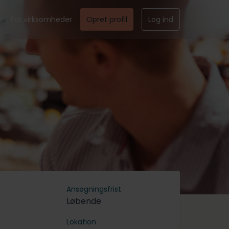
r
For virksomheder
Opret profil
Log ind
Ansøgningsfrist
Løbende
Lokation