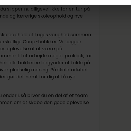
eoretiske, så er en elev- eller
u slipper nu alligevel ikke for en tur på
nde og lærerige skoleophold og nye
e skoleophold af 1 uges varighed sammen
forskellige Coop-butikker. Vi lægger
des oplevelse af at være på
ommer til at arbejde meget praktisk, for
r her alle brikkerne begynder at falde på
iver pludselig mening. På skoleforløbet
der gør det nemt for dig at få nye
u ender i, så bliver du en del af et team
ammen om at skabe den gode oplevelse