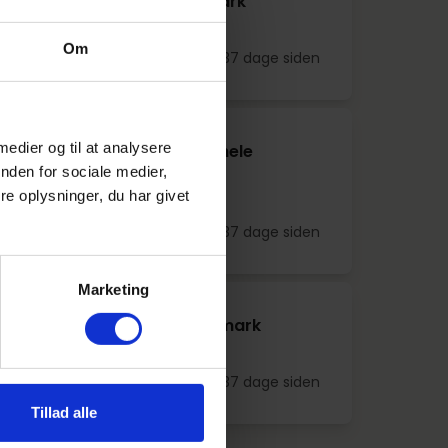
er salgselever i hele Danmark
Om
t
Indrykket 37 dage siden
 medier og til at analysere
er gourmetslagterelever i hele
nden for sociale medier,
e oplysninger, du har givet
t
Indrykket 37 dage siden
Marketing
er ledertrainees i hele Danmark
t
Indrykket 37 dage siden
Tillad alle