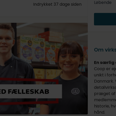
Løbende
Indrykket 37 dage siden
Om vir
En særlig
Coop er ej
unikt i for
Danmark. V
detailvirk
præget af 
medlemmer 
historie, h
hånd.