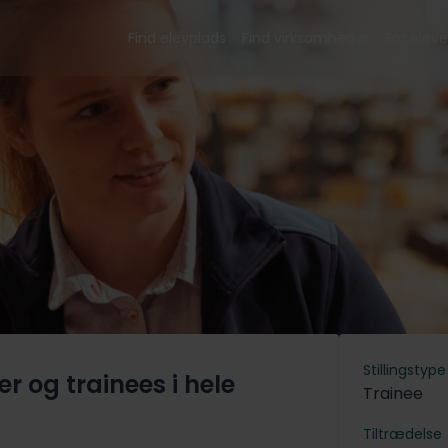
Find elevplads
Find virksomheder
For eleve
Stillingstype
r og trainees i hele
Trainee
Tiltrædelse