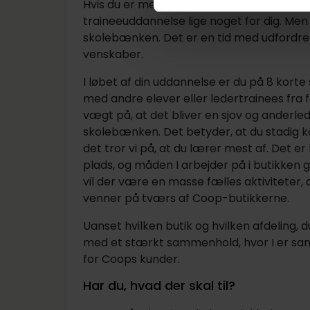
Hvis du er mere til det praktiske end det t
traineeuddannelse lige noget for dig. Men d
skolebænken. Det er en tid med udfordre
venskaber.
I løbet af din uddannelse er du på 8 kort
med andre elever eller ledertrainees fra 
vægt på, at det bliver en sjov og anderle
skolebænken. Det betyder, at du stadig k
det tror vi på, at du lærer mest af. Det e
plads, og måden I arbejder på i butikken g
vil der være en masse fælles aktiviteter, 
venner på tværs af Coop-butikkerne.
Uanset hvilken butik og hvilken afdeling, d
med et stærkt sammenhold, hvor I er s
for Coops kunder.
Har du, hvad der skal til?