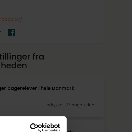
v.coop.dk/
P
illinger fra
mheden
er bagerelever i hele Danmark
t
Indrykket 37 dage siden