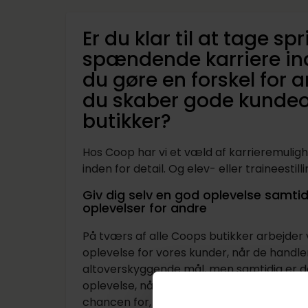
Er du klar til at tage sp
spændende karriere inde
du gøre en forskel for 
du skaber gode kundeop
butikker?
Hos Coop har vi et væld af karrieremuligh
inden for detail. Og elev- eller traineestil
Giv dig selv en god oplevelse samti
oplevelser for andre
På tværs af alle Coops butikker arbejder 
oplevelse for vores kunder, når de handler
altoverskyggende mål, men samtidig er det 
oplevelse, når du tager en elev- eller tr
chancen for, hvis du ønsker at gøre karrie