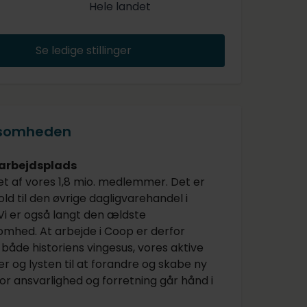
Hele landet
Se ledige stillinger
ksomheden
 arbejdsplads
et af vores 1,8 mio. medlemmer. Det er
hold til den øvrige dagligvarehandel i
i er også langt den ældste
somhed. At arbejde i Coop er derfor
både historiens vingesus, vores aktive
og lysten til at forandre og skabe ny
vor ansvarlighed og forretning går hånd i