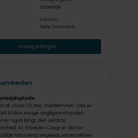
Løbende
Lokation
Hele Danmark
Ansøg stillingen
ksomheden
 arbejdsplads
et af vores 1,8 mio. medlemmer. Det er
hold til den øvrige dagligvarehandel i
i er også langt den ældste
somhed. At arbejde i Coop er derfor
både historiens vingesus, vores aktive