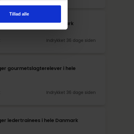
Tillad alle
er salgselever i hele Danmark
t
Indrykket 36 dage siden
er gourmetslagterelever i hele
t
Indrykket 36 dage siden
er ledertrainees i hele Danmark