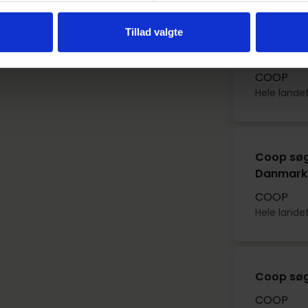
Tillad valgte
Coop søg
COOP
Hele lande
Coop søg
Danmark
COOP
Hele lande
Coop søg
COOP