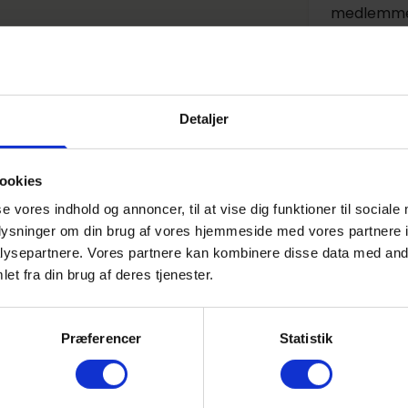
medlemmer 
historie, h
hånd.
Website
Detaljer
http://ele
Følg COO
ookies
se vores indhold og annoncer, til at vise dig funktioner til sociale
oplysninger om din brug af vores hjemmeside med vores partnere i
Andre st
ysepartnere. Vores partnere kan kombinere disse data med andr
virkso
et fra din brug af deres tjenester.
Præferencer
Statistik
Coop søg
COOP
Hele lande