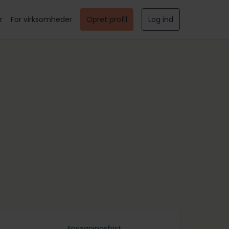
r
For virksomheder
Opret profil
Log ind
Ansøgningsfrist