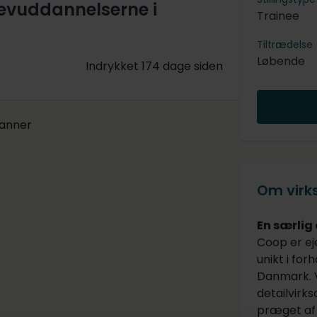
evuddannelserne i
Trainee
Tiltrædelse
Løbende
Indrykket 174 dage siden
Om vir
En særlig
Coop er ej
unikt i for
Danmark. V
detailvirk
præget af 