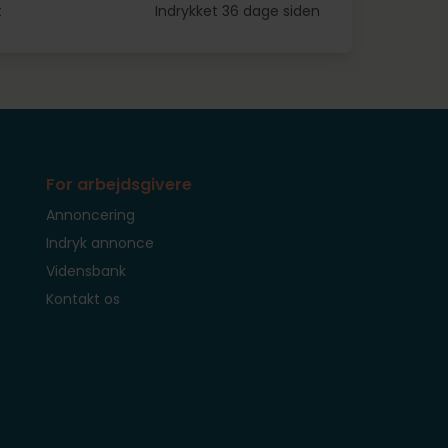
t
Indrykket 36 dage siden
For arbejdsgivere
Annoncering
Indryk annonce
Vidensbank
Kontakt os