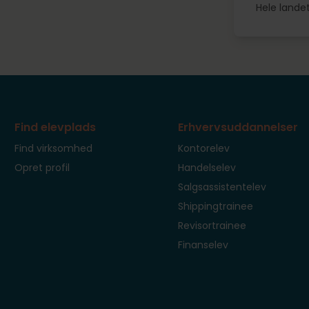
Hele lande
Find elevplads
Erhvervsuddannelser
Find virksomhed
Kontorelev
Opret profil
Handelselev
Salgsassistentelev
Shippingtrainee
Revisortrainee
Finanselev