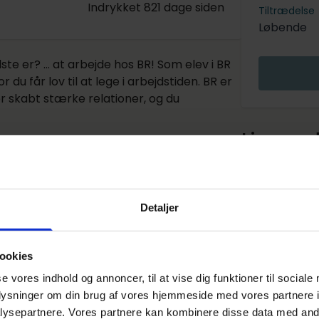
Indrykket 821 dage siden
Tiltrædelse
Løbende
ste er? … at arbejde hos BR! Som elev i BR
du får lov til at lege i arbejdstiden. BR er
r skabt stærke relationer, og du
Lignen
Salgsass
Detaljer
REMA 100
Holbæk
ookies
nne annonce er udløbet
se vores indhold og annoncer, til at vise dig funktioner til sociale
oplysninger om din brug af vores hjemmeside med vores partnere i
Butiksele
 annonce er desværre ikke længere aktiv på Elevplads.
ysepartnere. Vores partnere kan kombinere disse data med andr