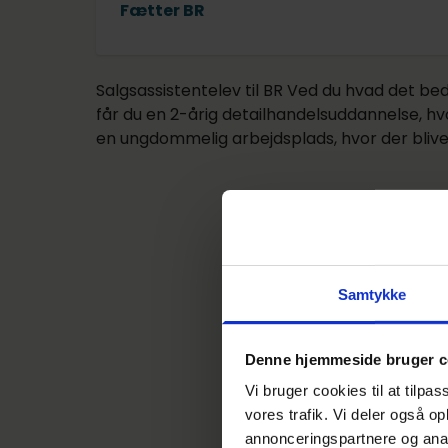
Fætter BR
Salgsassistentelev til BR Ved du hvad det bed
får du en 2-årig detailhandelsuddannelse, hvor 
en ungdommelig arbejdsplads, hvor der blive
Samtykke
Denne hjemmeside bruger c
De
Vi bruger cookies til at tilpas
vores trafik. Vi deler også 
Denne
annonceringspartnere og anal