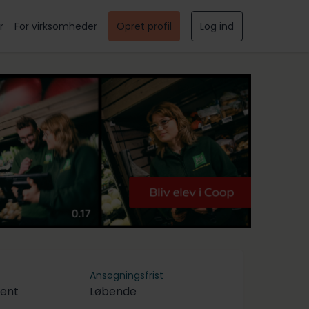
r
For virksomheder
Opret profil
Log ind
Ansøgningsfrist
tent
Løbende