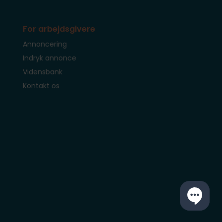
For arbejdsgivere
Annoncering
Indryk annonce
Vidensbank
Kontakt os