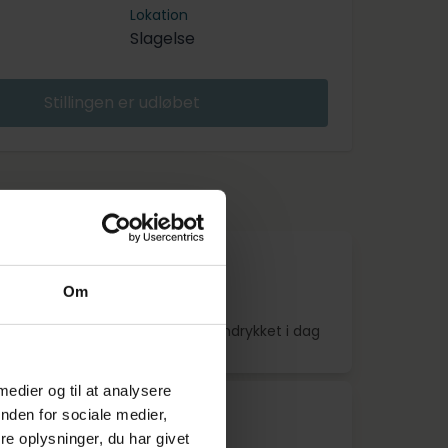
Lokation
Slagelse
Stillingen er udløbet
de annoncer
istentelev Holbæk
Om
0
Indrykket i dag
 medier og til at analysere
nden for sociale medier,
v - Haderslev
dk.
e oplysninger, du har givet