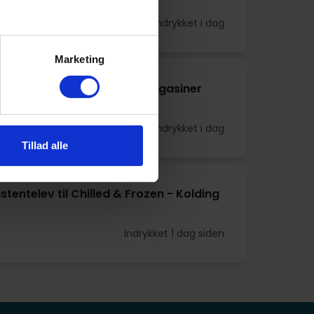
Indrykket i dag
Marketing
omens Shoes, Salling Stormagasiner
Indrykket i dag
Tillad alle
stentelev til Chilled & Frozen - Kolding
Indrykket 1 dag siden