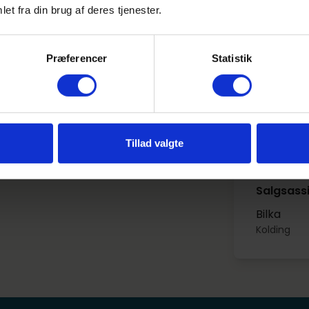
are rolig - vi har stadig masser af ledige elevpladser.
Netto
et fra din brug af deres tjenester.
Haderslev
Gå til søgning
Præferencer
Statistik
Elev - W
Salling
Aarhus C
Tillad valgte
Salgsassi
Bilka
Kolding