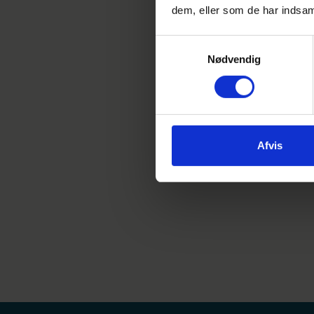
Men b
dem, eller som de har indsaml
Samtykkevalg
Nødvendig
Afvis