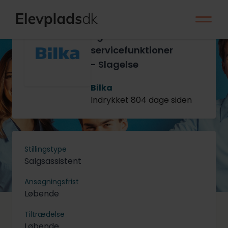
Management
Trainee til salgs-
og
servicefunktioner
- Slagelse
Bilka
Indrykket 804 dage siden
Stillingstype
Salgsassistent
Ansøgningsfrist
Løbende
Tiltrædelse
Løbende