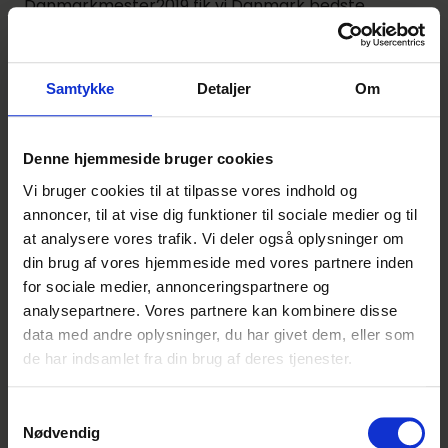
Danmarkmester2019 fik vi Danmark bedste
slagter elev. har du også mod på et lære et klassik
håndværk,så tøv ikke kontakt os nuMvh Henrik Rye
Schmelling
Samtykke
Detaljer
Om
Lignende annoncer
Denne hjemmeside bruger cookies
Vi bruger cookies til at tilpasse vores indhold og
Gourmetslagterelev med speciale i
annoncer, til at vise dig funktioner til sociale medier og til
pølsemageri - Horsens
at analysere vores trafik. Vi deler også oplysninger om
din brug af vores hjemmeside med vores partnere inden
Bilka
for sociale medier, annonceringspartnere og
Horsens
Indrykket i dag
Denne
analysepartnere. Vores partnere kan kombinere disse
annonce er
data med andre oplysninger, du har givet dem, eller som
udløbet
de har indsamlet fra din brug af deres tjenester.
Gourmetslagterelev - kun 2 år -
Denne annonce er
Svendborg
desværre ikke
Samtykkevalg
Nødvendig
længere aktiv på
føtex