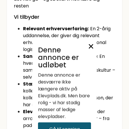
resten
Vi tilbyder
Relevant erhvervserfaring:
En 2-årig
uddannelse, der giver dig relevant
erhvervserfaring fra en international
Denne
logistikvirksomhed.
annonce er
Samarbejde og arbejdsglæde
: En
udløbet
hverdag, hvor der er fokus på
samarbejde og en positiv arbejdskultur –
Denne annonce er
selv om mandagen!
desværre ikke
Stærkt kollegaskab
: Et godt
længere aktiv på
kollegaskab med hjælpsomme
Elevplads.dk. Men bare
kollegaer og en fast kontaktperson, der
rolig - vi har stadig
har særligt ansvar for din trivsel.
masser af ledige
Elevklub
: Adgang til en elevklub, der
elevpladser.
arrangerer forskellige aktiviteter – fra
paddel til comedy.