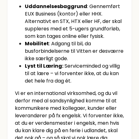
Uddannelsesbaggrund
: Gennemført
EUX Business (kontor) eller HHX.
Alternativt en STX, HTX eller HF, der skal
suppleres med et 5-ugers grundforløb,
som kan tages online eller fysisk.
Mobilitet
: Adgang til bil, da
busforbindelserne til Vitten er desværre
ikke særligt gode.
Lyst til Læring:
Serviceminded og villig
til at lære – vi forventer ikke, at du kan
det hele fra dag ét.
Vi er en international virksomhed, og du vil
derfor med al sandsynlighed komme til at
kommunikere med kollegaer, kunder eller
leverandører på fx engelsk. Vi forventer ikke,
at du er verdensmester i engelsk, men hvis
du kan klare dig på en ferie i udlandet, skal
det nok gå – og så skal vi nok lære dig