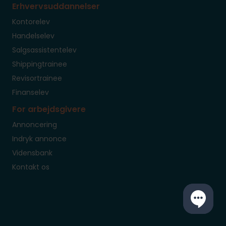
Erhvervsuddannelser
Kontorelev
Handelselev
Salgsassistentelev
Shippingtrainee
Revisortrainee
Finanselev
For arbejdsgivere
Annoncering
Indryk annonce
Vidensbank
Kontakt os