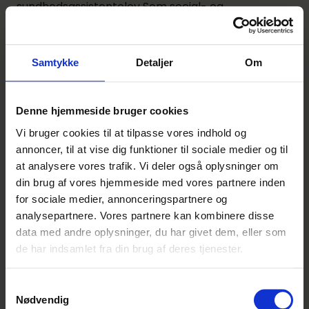
sundhedsassistentelev Som social- og
sundhedsassistentelev vil du få en meningsfuld
arbejdsdag med spændende udfordringer, hvor to
dage aldrig er ens. Du vil arbejde med professionel
Samtykke
Detaljer
Om
Lignende annoncer
Denne hjemmeside bruger cookies
Vi bruger cookies til at tilpasse vores indhold og
Gourmetslagterelev med speciale i
annoncer, til at vise dig funktioner til sociale medier og til
pølsemageri - Horsens
at analysere vores trafik. Vi deler også oplysninger om
din brug af vores hjemmeside med vores partnere inden
Bilka
for sociale medier, annonceringspartnere og
Horsens
Indrykket 1 dag siden
Denne
analysepartnere. Vores partnere kan kombinere disse
annonce er
data med andre oplysninger, du har givet dem, eller som
udløbet
de har indsamlet fra din brug af deres tjenester.
Gourmetslagterelev - kun 2 år -
Denne annonce er
Svendborg
desværre ikke
Samtykkevalg
Nødvendig
længere aktiv på
føtex