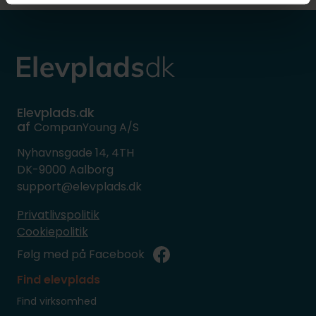
Elevplads.dk
af
CompanYoung A/S
Nyhavnsgade 14, 4TH
DK-9000 Aalborg
support@elevplads.dk
Privatlivspolitik
Cookiepolitik
Følg med på Facebook
Find elevplads
Find virksomhed