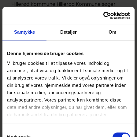
- Hillerød Kommune Hillerød Kommune søger
social- og sundhedsassistent elever til
Hovedforløb. For at søge SSA hovedforløb, skal du
have bestået Grundforløb 2, eller være uddannet
Samtykke
Detaljer
Om
Social- og sundhedshjælp
Lignende annoncer
Denne hjemmeside bruger cookies
Vi bruger cookies til at tilpasse vores indhold og
annoncer, til at vise dig funktioner til sociale medier og til
Gourmetslagterelev med speciale i
at analysere vores trafik. Vi deler også oplysninger om
pølsemageri - Horsens
din brug af vores hjemmeside med vores partnere inden
Bilka
for sociale medier, annonceringspartnere og
Denne
Horsens
Indrykket i går
analysepartnere. Vores partnere kan kombinere disse
annonce er
data med andre oplysninger, du har givet dem, eller som
udløbet
de har indsamlet fra din brug af deres tjenester.
Denne annonce er
Gourmetslagterelev - kun 2 år -
desværre ikke
Samtykkevalg
Svendborg