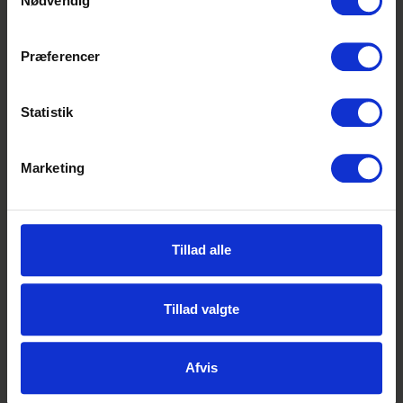
Nødvendig
længere aktiv på
føtex
Elevplads.dk. Men bare
Svendborg
Indrykket 2 dage siden
rolig - vi har stadig
Præferencer
masser af ledige
elevpladser.
Statistik
Gourmetslagterelev med speciale -
Gå til søgning
Fredericia
Marketing
føtex
Fredericia
Indrykket 2 dage siden
Tillad alle
Delikatesseelev - Horsens
Tillad valgte
Bilka
Horsens
Indrykket 3 dage siden
Afvis