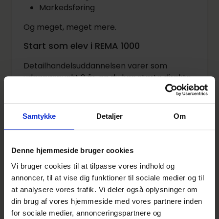
Markedsføring
Og meget, meget mere.
Start som elev i REMA 1000
Detailhandelsuddannelsen varer som
udgangspunkt 2 år, og du kan starte direkte
som salgselev, hvis du har bestået en
EUD/GF2 (detail), EUX eller en HHX. Har du en
baggrund med STX, HTX eller HF, kræves der
Samtykke
Detaljer
Om
dog et EUDS 5 ugers forløb. Hvis du ikke har
den nødvendige uddannelsesbaggrund –
hvis du for eksempel kommer direkte fra 9.
Denne hjemmeside bruger cookies
eller 10. klasse – så kan du blive Ny
Vi bruger cookies til at tilpasse vores indhold og
Mesterlære elev, hvor uddannelsesaftalen
annoncer, til at vise dig funktioner til sociale medier og til
derimod som udgangspunkt vil vare 3 år. Er
at analysere vores trafik. Vi deler også oplysninger om
du over 25, så vil du blive anset som
din brug af vores hjemmeside med vores partnere inden
voksenelev, og her afhænger
for sociale medier, annonceringspartnere og
adgangskravene og varigheden på aftalen