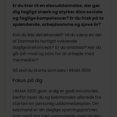
Er du klar til en elevuddannelse, der gør
dig fagligt stærk og styrker dine sociale
og faglige kompetencer? Er du frisk på to
spændende, arbejdsomme og sjove år?
Kan du lide detailhandel? Vil du være en del
af Danmarks hurtigst voksende
dagligvarekoncept? Er du ambitiøs? Har du
gå-på-mod og sans for at arbejde med
mennesker?
Så skal du starte som elev i REMA 1000
Fokus på dig
I REMA 1000 giver vi dig et godt introforløb.
Derfor laver du og købmanden allerede fra
starten en personlig uddannelsesplan. Din
købmand er din daglige sparringspartner,
som også har tæt samarbejde med skolen.