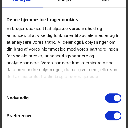
fx:
EUX Business – Kontor, Finans eller
Handel.
Denne hjemmeside bruger cookies
HHX – med fokus på finansiering,
Vi bruger cookies til at tilpasse vores indhold og
matematik eller virksomhedsøkonomi.
annoncer, til at vise dig funktioner til sociale medier og til
HTX – med økonomisk eller teknologisk
at analysere vores trafik. Vi deler også oplysninger om
fokus.
din brug af vores hjemmeside med vores partnere inden
EUD Business – med speciale i
for sociale medier, annonceringspartnere og
Denne
administration eller økonomi.
analysepartnere. Vores partnere kan kombinere disse
annonce er
STX/HF – med relevante fag som
data med andre oplysninger, du har givet dem, eller som
udløbet
matematik og samfundsøkonomi.
de har indsamlet fra din brug af deres tjenester.
Vi tilbyder:
Denne annonce er
desværre ikke
Samtykkevalg
En spændende elevstilling med høj
Nødvendig
længere aktiv på
faglighed og masser af
Elevplads.dk. Men bare
udviklingsmuligheder.
rolig - vi har stadig
Præferencer
Praktisk erfaring med økonomi,
masser af ledige
regnskab og administration.
elevpladser.