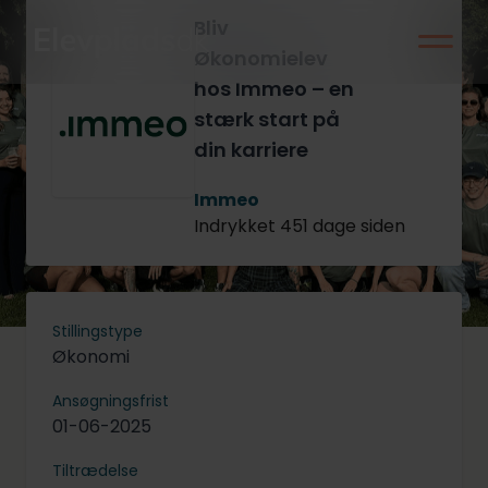
Bliv
Økonomielev
hos Immeo – en
stærk start på
din karriere
Immeo
Indrykket 451 dage siden
Stillingstype
Økonomi
Ansøgningsfrist
01-06-2025
Tiltrædelse