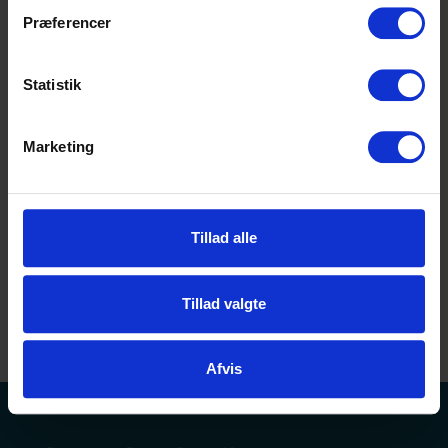
rolig - vi har stadig
Præferencer
Elev - Womens Shoes, Salling
masser af ledige
Stormagasiner
elevpladser.
Statistik
Salling
Gå til søgning
Aarhus C
Indrykket i dag
Marketing
Salgsassistentelev til Chilled & Frozen -
Kolding
Tillad alle
Bilka
Kolding
Indrykket 1 dag siden
Tillad valgte
Afvis