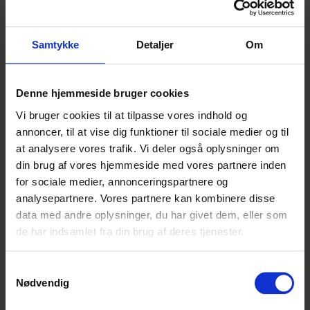
masser af karriereudvikling? Er du ambitiøs og klar
til at bidrage? Så skal du være elev i Lidl med start i
august 20
Samtykke
Detaljer
Om
Lignende annoncer
Denne hjemmeside bruger cookies
Vi bruger cookies til at tilpasse vores indhold og
Salgsassistentelev Holbæk
annoncer, til at vise dig funktioner til sociale medier og til
at analysere vores trafik. Vi deler også oplysninger om
REMA 1000
din brug af vores hjemmeside med vores partnere inden
Holbæk
Indrykket i dag
for sociale medier, annonceringspartnere og
Denne
analysepartnere. Vores partnere kan kombinere disse
annonce er
data med andre oplysninger, du har givet dem, eller som
udløbet
Butikselev - Haderslev
de har indsamlet fra din brug af deres tjenester.
Denne annonce er
Netto
desværre ikke
Samtykkevalg
Haderslev
Indrykket i dag
Nødvendig
længere aktiv på
Elevplads.dk. Men bare