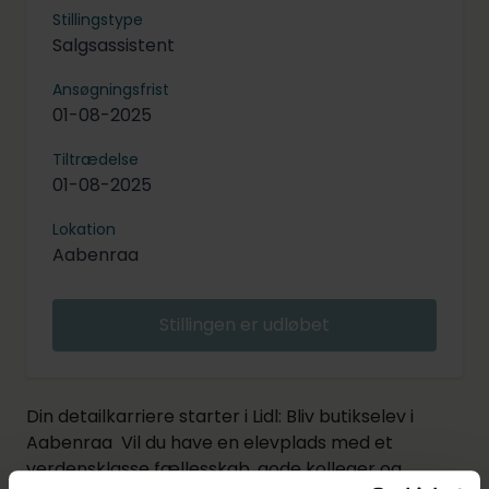
Stillingstype
Salgsassistent
Ansøgningsfrist
01-08-2025
Tiltrædelse
01-08-2025
Lokation
Aabenraa
Stillingen er udløbet
Din detailkarriere starter i Lidl: Bliv butikselev i
Aabenraa Vil du have en elevplads med et
verdensklasse fællesskab, gode kolleger og