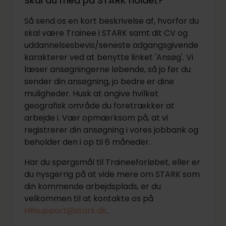
Skal du med på STARK holdet?
Så send os en kort beskrivelse af, hvorfor du
skal være Trainee i STARK samt dit CV og
uddannelsesbevis/seneste adgangsgivende
karakterer ved at benytte linket 'Ansøg'. Vi
læser ansøgningerne løbende, så jo før du
sender din ansøgning, jo bedre er dine
muligheder. Husk at angive hvilket
geografisk område du foretrækker at
arbejde i. Vær opmærksom på, at vi
registrerer din ansøgning i vores jobbank og
beholder den i op til 6 måneder.
Har du spørgsmål til Traineeforløbet, eller er
du nysgerrig på at vide mere om STARK som
din kommende arbejdsplads, er du
velkommen til at kontakte os på
HRsupport@stark.dk
.