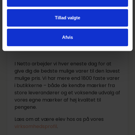
vores eget økologiske brand: ØGO. Og det
er naturligvis til gode Netto-priser.
Tillad valgte
Afvis
Om virksomheden
I Netto arbejder vi hver eneste dag for at
give dig de bedste mulige varer til den lavest
mulige pris. Vi har mere end 1800 faste varer
i butikkerne – både de kendte mærker fra
store leverandører og et voksende udvalg af
vores egne mærker af høj kvalitet til
pengene.
Læs om at være elev hos os på vores
virksomhedsprofil
.