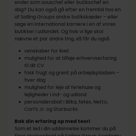
ender som souschef eller butikschef en
dag? Du kan også gå efter en fremtid hos en
af Salling Groups andre butikskæder – eller
søge en international karriere i en af vores
butikker i udlandet. Og hvis vi lige skal
nævne et par andre ting, så får du også
venskaber for livet
mulighed for at tilføje erhvervserfaring
til dit CV
frisk frugt og grønt på arbejdspladsen –
hver dag
mulighed for leje af feriehuse og
lejligheder i ind- og udland
personalerabat i Bilka, føtex, Netto,
Carl’s Jr. og Starbucks
Bak din erfaring op med teori
Som et led i din uddannelse kommer du på
flere skoleophold på Salling Group Academy