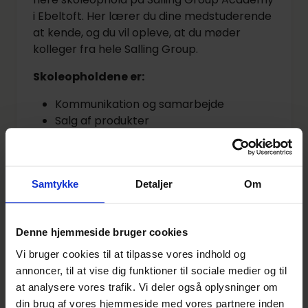
i Ebeltoft. Her lærer du dine medstuderende
at kende, og du vil opleve, at du møder
kolleger fra hele Salling Group.
Skoleopholdene er:
Kommunikation og samarbejde
Salg af produkter
Butikken som salgsmaskine
Personlig salg og service
Butikkens økonomi
Samtykke
Detaljer
Om
Butikkens koncepter
Butiksopbygning
Fagprøve
Denne hjemmeside bruger cookies
Er du vores nye elev?
Vi bruger cookies til at tilpasse vores indhold og
Send din ansøgning og dit cv til os via linket
annoncer, til at vise dig funktioner til sociale medier og til
nedenfor. Vi inviterer løbende til samtale, så
at analysere vores trafik. Vi deler også oplysninger om
søg allerede i dag.
din brug af vores hjemmeside med vores partnere inden