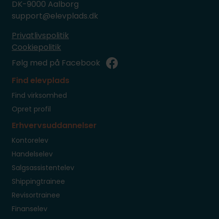
DK-9000 Aalborg
support@elevplads.dk
Privatlivspolitik
Cookiepolitik
Følg med på Facebook
Find elevplads
Find virksomhed
Opret profil
Erhvervsuddannelser
Kontorelev
Handelselev
Salgsassistentelev
Shippingtrainee
Revisortrainee
Finanselev