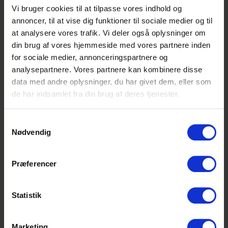
dog et EUDS 5 ugers forløb. Hvis du ikke har
Vi bruger cookies til at tilpasse vores indhold og
den nødvendige uddannelsesbaggrund –
annoncer, til at vise dig funktioner til sociale medier og til
hvis du for eksempel kommer direkte fra 9.
at analysere vores trafik. Vi deler også oplysninger om
eller 10. klasse – så kan du blive Ny
din brug af vores hjemmeside med vores partnere inden
Mesterlære elev, hvor uddannelsesaftalen
for sociale medier, annonceringspartnere og
derimod som udgangspunkt vil vare 3 år. Er
Denne
analysepartnere. Vores partnere kan kombinere disse
du over 25, så vil du blive anset som
annonce er
data med andre oplysninger, du har givet dem, eller som
voksenelev, og her afhænger
udløbet
de har indsamlet fra din brug af deres tjenester.
adgangskravene og varigheden på aftalen
Denne annonce er
af en RKV (en realkompetence vurdering),
desværre ikke
Samtykkevalg
som skolen udarbejder.
Nødvendig
længere aktiv på
Elevplads.dk. Men bare
rolig - vi har stadig
Lyder det som noget for dig?
- så klik på
Præferencer
masser af ledige
linket. Vi glæder os til at høre fra dig.
elevpladser.
Statistik
Vi vurderer ansøgningerne løbende, og
Gå til søgning
jobannoncen kan derfor blive fjernet inden
ansøgningsfristen, hvis vi har tilstrækkeligt
Marketing