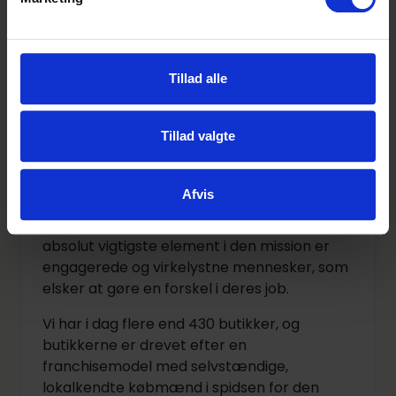
med ansøgere til stillingen.
Tillad alle
Om virksomheden
Tillad valgte
I REMA 1000 er vi 14000 entusiastiske
mennesker med ét fælles mål: Vi vil være
Afvis
bedst til at drive dagligvarebutik i Danmark
– med fokus på kvalitet til lave priser. Det
absolut vigtigste element i den mission er
engagerede og virkelystne mennesker, som
elsker at gøre en forskel i deres job.
Vi har i dag flere end 430 butikker, og
butikkerne er drevet efter en
franchisemodel med selvstændige,
lokalkendte købmænd i spidsen for den