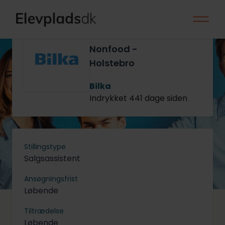
Management
Trainee til
Nonfood -
Holstebro
Bilka
Indrykket 441 dage siden
Stillingstype
Salgsassistent
Ansøgningsfrist
Løbende
Tiltrædelse
Løbende