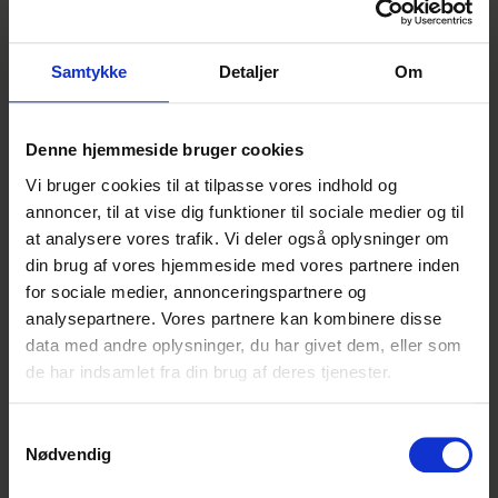
Faget er ”Forretningsforståelse i
Detailhandlen”. Efter de to år som
Management Trainee, har du mulighed for at
Samtykke
Detaljer
Om
søge en HD-uddannelse, hvis du har viljen og
engagementet.
Denne hjemmeside bruger cookies
Lidt om Nonfood
Vi bruger cookies til at tilpasse vores indhold og
I Nonfood beskæftiger vi os med en meget
annoncer, til at vise dig funktioner til sociale medier og til
bred vifte af varer. Enheden er ansvarlig for
at analysere vores trafik. Vi deler også oplysninger om
alle aktiviteter, som varerne kommer
din brug af vores hjemmeside med vores partnere inden
igennem - fra de bestilles og modtages,
for sociale medier, annonceringspartnere og
sættes på hylden og til de bliver solgt. Her
analysepartnere. Vores partnere kan kombinere disse
har vi fokus på godt købmandskab, mersalg,
data med andre oplysninger, du har givet dem, eller som
gode indkøbsoplevelser og personligt salg,
de har indsamlet fra din brug af deres tjenester.
ligesom du kommer til at arbejde med
vareoplæg i forhold til tilbudsavisen, TV-
Samtykkevalg
spots og annoncer via sociale medier.
Nødvendig
Du skal have én af følgende