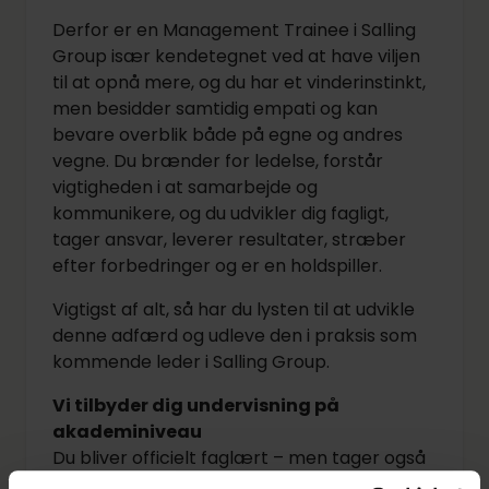
Derfor er en Management Trainee i Salling
Group især kendetegnet ved at have viljen
til at opnå mere, og du har et vinderinstinkt,
men besidder samtidig empati og kan
bevare overblik både på egne og andres
vegne. Du brænder for ledelse, forstår
vigtigheden i at samarbejde og
kommunikere, og du udvikler dig fagligt,
tager ansvar, leverer resultater, stræber
efter forbedringer og er en holdspiller.
Vigtigst af alt, så har du lysten til at udvikle
denne adfærd og udleve den i praksis som
kommende leder i Salling Group.
Vi tilbyder dig undervisning på
akademiniveau
Du bliver officielt faglært – men tager også
et akademifag integreret i uddannelsen.