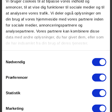
Vi bruger cookies til at tilpasse vores indhold og
EUD/EUX Business-eksamen
annoncer, til at vise dig funktioner til sociale medier og til
HHX-eksamen
at analysere vores trafik. Vi deler også oplysninger om
Studentereksamen, HF-eksamen eller
din brug af vores hjemmeside med vores partnere inden
HTX-eksamen, kombineret med 5-ugers
for sociale medier, annonceringspartnere og
EUD/HGS
analysepartnere. Vores partnere kan kombinere disse
data med andre oplysninger, du har givet dem, eller som
Du har interesse for detailhandlen og tror på
de har indsamlet fra din brug af deres tjenester.
egne evner og forstår vigtigheden i at
samarbejde og kommunikere. Du udvikler dig
fagligt, tager ansvar, leverer resultater,
Samtykkevalg
Nødvendig
stræber efter forbedringer og er en
holdspiller.
Præferencer
Du har viljen og engagementet, blandt
andet til at yde Danmarks bedste
kundeservice og dermed bringe føtex i front
Statistik
som kundernes foretrukne detailvarehus.
Du har en god energi og personlighed som
Marketing