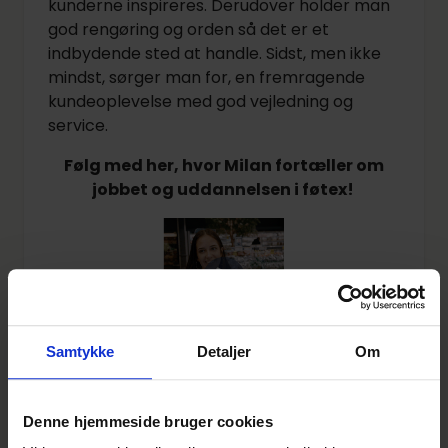
kunderne inspireres. Derudover holder man
god rengøring og orden så det er et
indbydende sted at handle. Sidst, men ikke
mindst, sørger man for, en fremragende
kundeoplevelse med god vejledning og
service.
Følg med her, hvor Milan fortæller om
jobbet og uddannelsen i føtex!
Samtykke
Detaljer
Om
Hvordan bliver du salgsassistentelev?
Du har færdiggjort én af følgende
Denne hjemmeside bruger cookies
eksaminer: