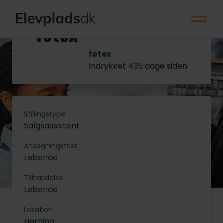
Salgsassistentelev
til serviceenheden
- Herning
føtex
Indrykket 435 dage siden
Stillingstype
Salgsassistent
Ansøgningsfrist
Løbende
Tiltrædelse
Løbende
Lokation
Herning