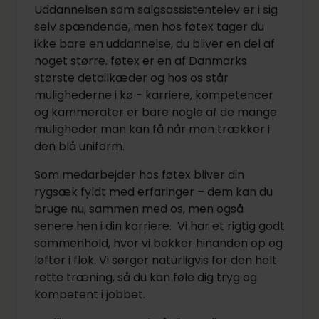
Uddannelsen som salgsassistentelev er i sig
selv spændende, men hos føtex tager du
ikke bare en uddannelse, du bliver en del af
noget større. føtex er en af Danmarks
største detailkæder og hos os står
mulighederne i kø - karriere, kompetencer
og kammerater er bare nogle af de mange
muligheder man kan få når man trækker i
den blå uniform.
Som medarbejder hos føtex bliver din
rygsæk fyldt med erfaringer – dem kan du
bruge nu, sammen med os, men også
senere hen i din karriere. Vi har et rigtig godt
sammenhold, hvor vi bakker hinanden op og
løfter i flok. Vi sørger naturligvis for den helt
rette træning, så du kan føle dig tryg og
kompetent i jobbet.