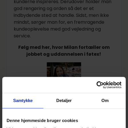
kunderne inspireres. Derudover holder man
god rengøring og orden så det er et
indbydende sted at handle. Sidst, men ikke
mindst, sørger man for, en fremragende
kundeoplevelse med god vejledning og
service.
Følg med her, hvor Milan fortæller om
jobbet og uddannelsen i føtex!
Samtykke
Detaljer
Om
Hvordan bliver du salgsassistentelev?
Du har færdiggjort én af følgende
Denne hjemmeside bruger cookies
eksaminer: