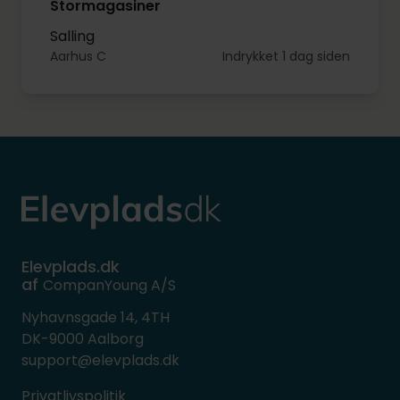
Stormagasiner
Salling
Aarhus C
Indrykket 1 dag siden
Elevplads.dk
af
CompanYoung A/S
Nyhavnsgade 14, 4TH
DK-9000 Aalborg
support@elevplads.dk
Privatlivspolitik