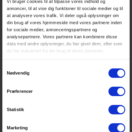
Vi bruger cookies til at tilpasse vores indhold og
EUD/EUX Business-eksamen
annoncer, til at vise dig funktioner til sociale medier og til
HHX-eksamen
at analysere vores trafik. Vi deler også oplysninger om
Studentereksamen, HF-eksamen eller
din brug af vores hjemmeside med vores partnere inden
HTX-eksamen, kombineret med 5-ugers
for sociale medier, annonceringspartnere og
EUD/HGS
analysepartnere. Vores partnere kan kombinere disse
data med andre oplysninger, du har givet dem, eller som
Du har interesse for detailhandlen og tror på
de har indsamlet fra din brug af deres tjenester.
egne evner og forstår vigtigheden i at
samarbejde og kommunikere. Du udvikler dig
fagligt, tager ansvar, leverer resultater,
Samtykkevalg
Nødvendig
stræber efter forbedringer og er en
holdspiller.
Præferencer
Du har viljen og engagementet, blandt
andet til at yde Danmarks bedste
kundeservice og dermed bringe føtex i front
Statistik
som kundernes foretrukne detailvarehus.
Du har en god energi og personlighed som
Marketing