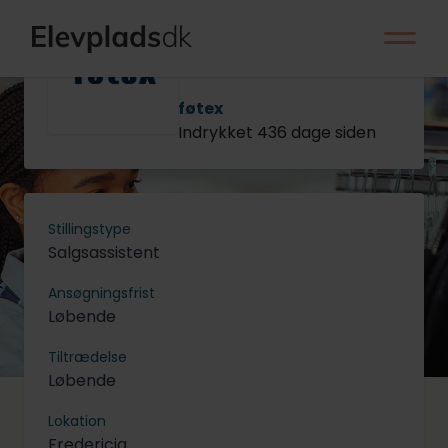
Salgsassistentelev
til serviceenheden
- Fredericia
føtex
Indrykket 436 dage siden
Stillingstype
Salgsassistent
Ansøgningsfrist
Løbende
Tiltrædelse
Løbende
Lokation
Fredericia