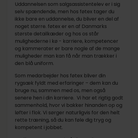
Uddannelsen som salgsassistentelev er i sig
selv spændende, men hos føtex tager du
ikke bare en uddannelse, du bliver en del af
noget større. føtex er en af Danmarks
største detailkæder og hos os står
mulighederne i kø - karriere, kompetencer
og kammerater er bare nogle af de mange
muligheder man kan få når man trækker i
den blå uniform.
Som medarbejder hos føtex bliver din
rygsæk fyldt med erfaringer – dem kan du
bruge nu, sammen med os, men også
senere hen i din karriere. Vi har et rigtig godt
sammenhold, hvor vi bakker hinanden op og
løfter i flok. Vi sørger naturligvis for den helt
rette træning, så du kan føle dig tryg og
kompetent i jobbet.