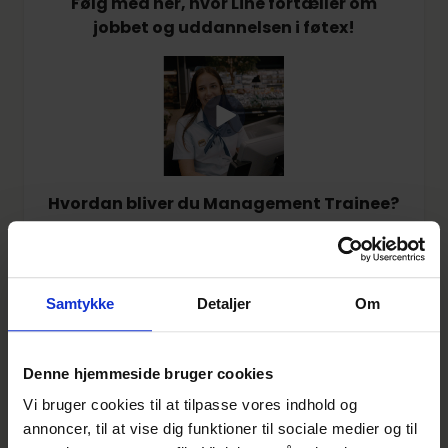
Følg med her, hvor Line fortæller om
jobbet og uddannelsen i føtex!
Hvordan bliver du Management Trainee?
Du har færdiggjort én af følgende
eksaminer:
Samtykke
Detaljer
Om
EUD/EUX Business-eksamen
HHX-eksamen
Studentereksamen, HF-eksamen eller
Denne hjemmeside bruger cookies
HTX-eksamen, kombineret med 5-ugers
EUD/HGS
Vi bruger cookies til at tilpasse vores indhold og
annoncer, til at vise dig funktioner til sociale medier og til
Kommer du med en EUD Business-baggrund