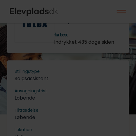
Management
Trainee til Food -
Valby
føtex
Indrykket 435 dage siden
Stillingstype
Salgsassistent
Ansøgningsfrist
Løbende
Tiltrædelse
Løbende
Lokation