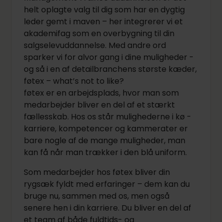
helt oplagte valg til dig som har en dygtig
leder gemt i maven – her integrerer vi et
akademifag som en overbygning til din
salgselevuddannelse. Med andre ord
sparker vi for alvor gang i dine muligheder -
og så i en af detailbranchens største kæder,
føtex – what’s not to like?
føtex er en arbejdsplads, hvor man som
medarbejder bliver en del af et stærkt
fællesskab. Hos os står mulighederne i kø -
karriere, kompetencer og kammerater er
bare nogle af de mange muligheder, man
kan få når man trækker i den blå uniform.
Som medarbejder hos føtex bliver din
rygsæk fyldt med erfaringer – dem kan du
bruge nu, sammen med os, men også
senere hen i din karriere. Du bliver en del af
et team af både fuldtids- og