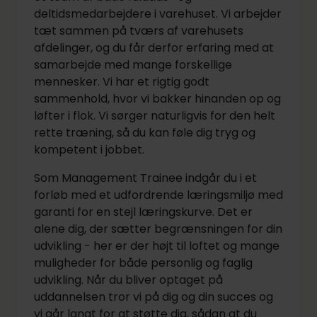
deltidsmedarbejdere i varehuset. Vi arbejder
tæt sammen på tværs af varehusets
afdelinger, og du får derfor erfaring med at
samarbejde med mange forskellige
mennesker. Vi har et rigtig godt
sammenhold, hvor vi bakker hinanden op og
løfter i flok. Vi sørger naturligvis for den helt
rette træning, så du kan føle dig tryg og
kompetent i jobbet.
Som Management Trainee indgår du i et
forløb med et udfordrende læringsmiljø med
garanti for en stejl læringskurve. Det er
alene dig, der sætter begrænsningen for din
udvikling - her er der højt til loftet og mange
muligheder for både personlig og faglig
udvikling. Når du bliver optaget på
uddannelsen tror vi på dig og din succes og
vi går langt for at støtte dig, sådan at du