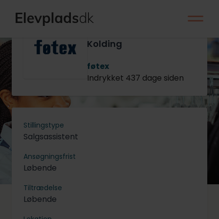
Salgsassistentelev
til Frugt og Grønt -
Kolding
føtex
Indrykket 437 dage siden
Stillingstype
Salgsassistent
Ansøgningsfrist
Løbende
Tiltrædelse
Løbende