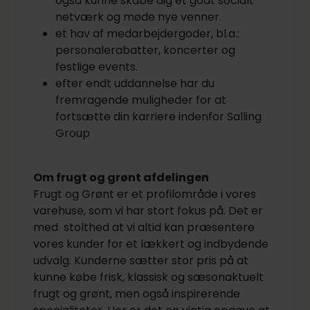
også kunne skabe dig et godt socialt
netværk og møde nye venner.
et hav af medarbejdergoder, bl.a.:
personalerabatter, koncerter og
festlige events.
efter endt uddannelse har du
fremragende muligheder for at
fortsætte din karriere indenfor Salling
Group
Om frugt og grønt afdelingen
Frugt og Grønt er et profilområde i vores
varehuse, som vi har stort fokus på. Det er
med stolthed at vi altid kan præsentere
vores kunder for et lækkert og indbydende
udvalg. Kunderne sætter stor pris på at
kunne købe frisk, klassisk og sæsonaktuelt
frugt og grønt, men også inspirerende