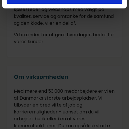
Vi driver butikker, varehuse, cafeer,
spisesteder og webshops med vægt på
kvalitet, service og omtanke for de samfund
og den klode, vi er en del af.
Vi brænder for at gøre hverdagen bedre for
vores kunder
Om virksomheden
Med mere end 53.000 medarbejdere er vi en
af Danmarks største arbejdspladser. Vi
tilbyder en bred vifte af job og
karrieremuligheder – uanset om du vil
arbejde i butik eller i en af vores
koncernfunktioner. Du kan også kickstarte