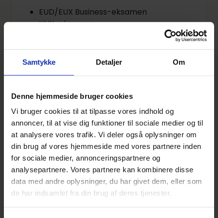
EUD/EUX Business-eksamen
HHX-eksamen
Studentereksamen, HF-eksamen eller
HTX-eksamen, kombineret med 5-ugers
EUD/HGS
Samtykke
Detaljer
Om
Du har interesse for detailhandlen og tror på
egne evner og forstår vigtigheden i at
Denne hjemmeside bruger cookies
samarbejde og kommunikere. Du udvikler dig
Vi bruger cookies til at tilpasse vores indhold og
fagligt, tager ansvar, leverer resultater,
annoncer, til at vise dig funktioner til sociale medier og til
stræber efter forbedringer og er en
at analysere vores trafik. Vi deler også oplysninger om
holdspiller.
din brug af vores hjemmeside med vores partnere inden
Du har viljen og engagementet, blandt
for sociale medier, annonceringspartnere og
andet til at yde Danmarks bedste
analysepartnere. Vores partnere kan kombinere disse
kundeservice og dermed bringe føtex i front
data med andre oplysninger, du har givet dem, eller som
som kundernes foretrukne detailvarehus.
de har indsamlet fra din brug af deres tjenester.
Du har en god energi og personlighed som