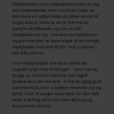
Uddannelsen som salgsassistentelev er i sig
selv spændende, men hos føtex tager du
ikke bare en uddannelse, du bliver en del af
noget større. føtex er en af Danmarks
største detailkæder og hos os står
mulighederne i kø - karriere, kompetencer
og kammerater er bare nogle af de mange
muligheder man kan få når man trækker i
den blå uniform.
Som medarbejder hos føtex bliver din
rygsæk fyldt med erfaringer – dem kan du
bruge nu, sammen med os, men også
senere hen i din karriere. Vi har et rigtig godt
sammenhold, hvor vi bakker hinanden op og
løfter i flok. Vi sørger naturligvis for den helt
rette træning, så du kan føle dig tryg og
kompetent i jobbet.