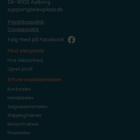
DK-9000 Aalborg
support@elevplads.dk
Privatlivspolitik
Cookiepolitik
Følg med på Facebook
Find elevplads
Find virksomhed
Opret profil
Erhvervsuddannelser
Kontorelev
Handelselev
Salgsassistentelev
Shippingtrainee
Revisortrainee
Finanselev