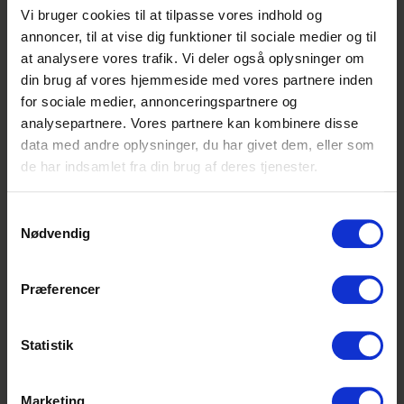
varerne kommer igennem - fra de bestilles
Vi bruger cookies til at tilpasse vores indhold og
og modtages, sættes på hylden og til de
annoncer, til at vise dig funktioner til sociale medier og til
bliver solgt i varehuset. Her er der fokus på
at analysere vores trafik. Vi deler også oplysninger om
godt købmandskab, mersalg, gode
din brug af vores hjemmeside med vores partnere inden
indkøbsoplevelser og personligt salg,
for sociale medier, annonceringspartnere og
ligesom du kommer til at arbejde med
analysepartnere. Vores partnere kan kombinere disse
vareoplæg i forhold til tilbudsavisen.
data med andre oplysninger, du har givet dem, eller som
de har indsamlet fra din brug af deres tjenester.
Du skal have én af følgende
uddannelsesbaggrunde for at starte en
Management Trainee-uddannelse hos
Samtykkevalg
Nødvendig
os
EUD/EUX Business-eksamen
Præferencer
HHX-eksamen
Studentereksamen, HF-eksamen eller
HTX-eksamen kombineret med 5-ugers
Statistik
EUD/HGS
Ud over din uddannelsesbaggrund, lægger vi
Marketing