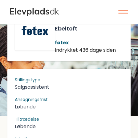
Salgsassistentelev
til Food/Nonfood -
Ebeltoft
føtex
Indrykket 436 dage siden
Stillingstype
Salgsassistent
Ansøgningsfrist
Løbende
Tiltrædelse
Løbende