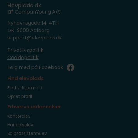
Elevplads.dk
af
CompanYoung A/S
Nyhavnsgade 14, 4TH
DK-9000 Aalborg
support@elevplads.dk
Privatlivspolitik
Cookiepolitik
Følg med på Facebook
Find elevplads
Find virksomhed
Opret profil
Erhvervsuddannelser
Kontorelev
Handelselev
Salgsassistentelev