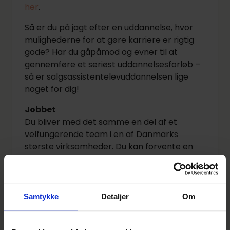
her
.
Så er du på jagt efter en uddannelse, hvor
mulighederne for at gøre karriere er rigtig
gode? Har du gåpåmod og evner til at
gennemføre et seriøst uddannelsesforløb –
så er salgsassistentelevuddannelsen lige
noget for dig!
Jobbet
Du bliver med det samme en del af et
velfungerende team i en af Danmarks
største virksomheder. Du kan forvente en
afvekslende hverdag, hvor du får
kundekontakt fra første dag og hurtigt
ansvar for dine egne områder.
Samtykke
Detaljer
Om
Du arbejder blandt andet med
salg