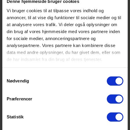
Denne hjemmeside bruger cookies
eksponering af varer
kundevejledning
Vi bruger cookies til at tilpasse vores indhold og
drift af varehuset
annoncer, til at vise dig funktioner til sociale medier og til
at analysere vores trafik. Vi deler også oplysninger om
din brug af vores hjemmeside med vores partnere inden
Lidt om Elektronik
for sociale medier, annonceringspartnere og
Vi sælger de nyeste produkter, så vores
analysepartnere. Vores partnere kan kombinere disse
kunder altid er sikre på at finde det, de søger
data med andre oplysninger, du har givet dem, eller som
hos os. Vi har en god og humoristisk
de har indsamlet fra din brug af deres tjenester.
omgangsform, og kunderne kan mærke, at
vi er glade for at gå på arbejde. Også når vi
Samtykkevalg
har rigtig travlt. Vi har forstand på det, vi
Nødvendig
sælger, og det kommer i sidste ende vores
kunder til gode, for rådgivning om
produkterne er en stor del af vores
Præferencer
dagligdag.
Statistik
Interesseret?