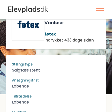
Salgsassistentelev
til Frugt og Grønt -
Vanløse
føtex
Indrykket 433 dage siden
Stillingstype
Salgsassistent
Ansøgningsfrist
Løbende
Tiltrædelse
Løbende