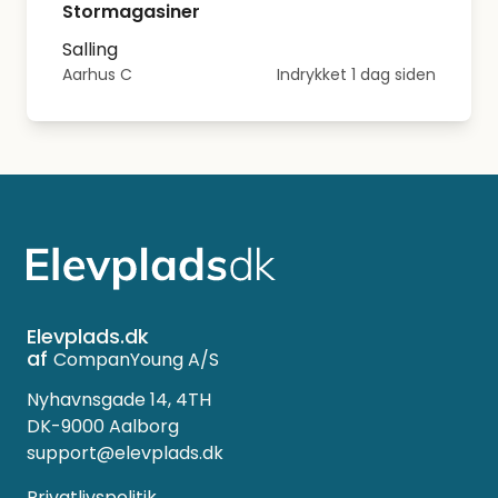
Stormagasiner
Salling
Aarhus C
Indrykket 1 dag siden
Elevplads.dk
af
CompanYoung A/S
Nyhavnsgade 14, 4TH
DK-9000 Aalborg
support@elevplads.dk
Privatlivspolitik