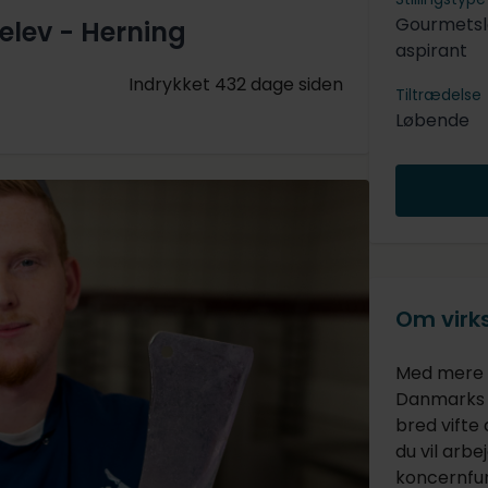
Gourmetsl
lev - Herning
aspirant
Indrykket 432 dage siden
Tiltrædelse
Løbende
Om vir
Med mere e
Danmarks s
bred vifte
du vil arbej
koncernfun