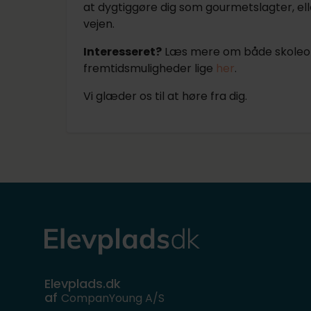
at dygtiggøre dig som gourmetslagter, eller h
vejen.
Interesseret?
Læs mere om både skoleoph
fremtidsmuligheder lige
her
.
Vi glæder os til at høre fra dig.
Elevplads.dk
af
CompanYoung A/S