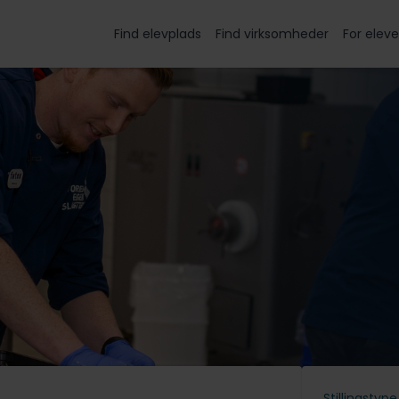
Find elevplads
Find virksomheder
For eleve
Stillingstype