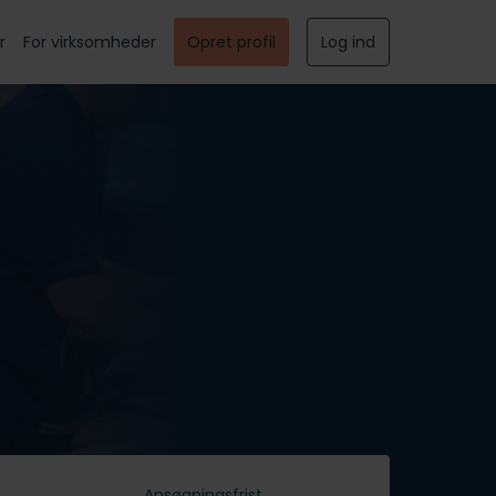
r
For virksomheder
Opret profil
Log ind
Ansøgningsfrist