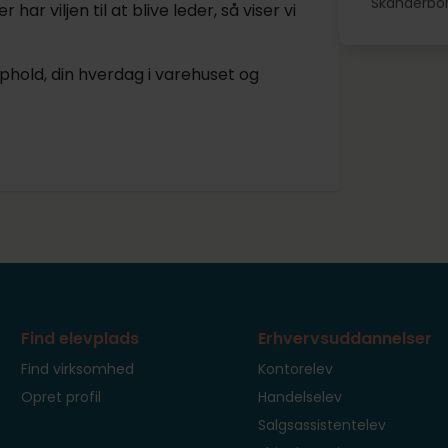
Skanderbo
ar viljen til at blive leder, så viser vi
old, din hverdag i varehuset og
Find elevplads
Erhvervsuddannelser
Find virksomhed
Kontorelev
Opret profil
Handelselev
Salgsassistentelev