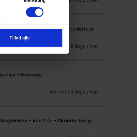
Indrykket 1 dag siden
Marketing
lagterelev med speciale - Fredericia
Tillad alle
Indrykket 2 dage siden
seelev - Horsens
Indrykket 2 dage siden
lagterelev - kun 2 år - Skanderborg