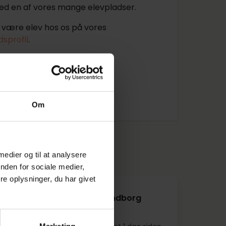
ed en af vores mange elevpladser.
være elev hos os på vores
sprofil
.
etexelev.dk/
Om
illinger fra
mheden
 medier og til at analysere
nden for sociale medier,
e oplysninger, du har givet
lagterelev - kun 2 år - Svendborg