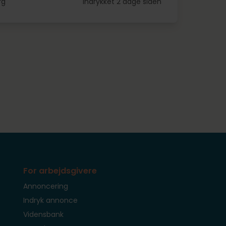
rg
Indrykket 2 dage siden
For arbejdsgivere
Annoncering
Indryk annonce
Vidensbank