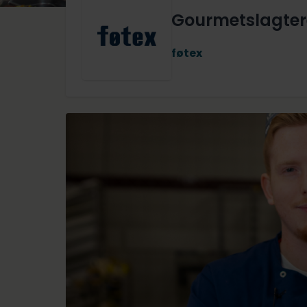
Gourmetslagtere
føtex