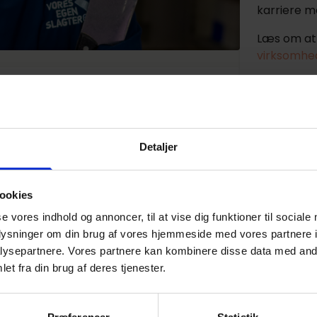
karriere m
Læs om at 
virksomhed
Website
https://fo
urmetslagter?
Følg føtex
- passionen for madlavning og evnen til
Detaljer
r.
uddannelsen som er for dig, der
Andre st
ookies
rt kød, garniture og smagfulde
virkso
se vores indhold og annoncer, til at vise dig funktioner til sociale
ourmetslagterelev kommer til at
oplysninger om din brug af vores hjemmeside med vores partnere i
ysepartnere. Vores partnere kan kombinere disse data med andr
et fra din brug af deres tjenester.
be kød hos slagteren – det er fremtiden.
Gourmets
kommet for at blive, så der bliver brug
føtex
e fleste mennesker sætter nemlig pris