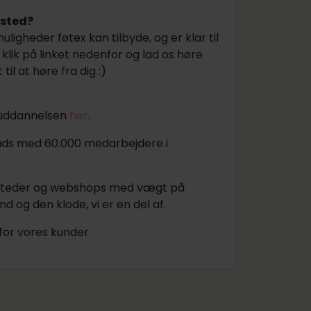
fsted?
ligheder føtex kan tilbyde, og er klar til
å klik på linket nedenfor og lad os høre
l at høre fra dig :)
vuddannelsen
her
.
lads med 60.000 medarbejdere i
isesteder og webshops med vægt på
d og den klode, vi er en del af.
for vores kunder