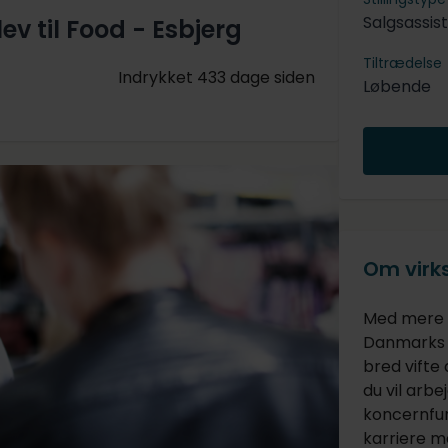
Salgsassis
ev til Food - Esbjerg
Tiltrædelse
Indrykket 433 dage siden
Løbende
Om vir
Med mere e
Danmarks s
bred vifte
du vil arbej
koncernfun
karriere m