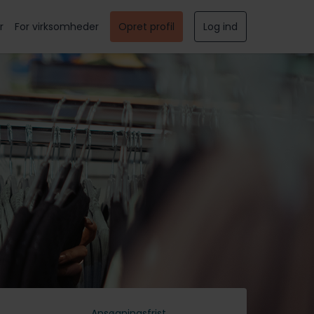
r
For virksomheder
Opret profil
Log ind
Ansøgningsfrist