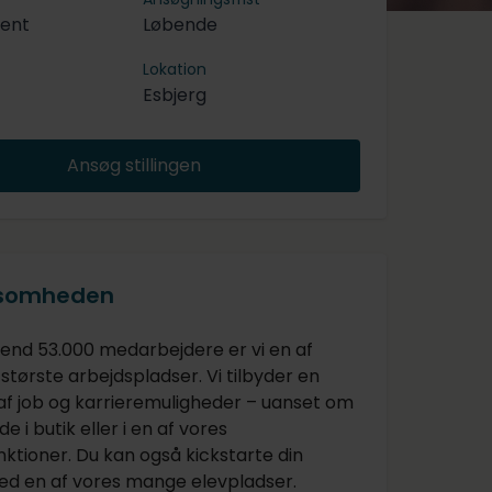
tent
Løbende
Lokation
Esbjerg
Ansøg stillingen
ksomheden
nd 53.000 medarbejdere er vi en af
tørste arbejdspladser. Vi tilbyder en
 af job og karrieremuligheder – uanset om
de i butik eller i en af vores
ktioner. Du kan også kickstarte din
ed en af vores mange elevpladser.