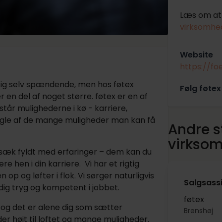
Læs om at 
virksomhed
Website
https://fo
sig selv spændende, men hos føtex
Følg føtex
r en del af noget større. føtex er en af
tår mulighederne i kø - karriere,
le af de mange muligheder man kan få
Andre st
virkso
gsæk fyldt med erfaringer – dem kan du
hen i din karriere. Vi har et rigtig
p og løfter i flok. Vi sørger naturligvis
Salgsassi
 dig tryg og kompetent i jobbet.
føtex
es og det er alene dig som sætter
Brønshøj
er højt til loftet og mange muligheder.