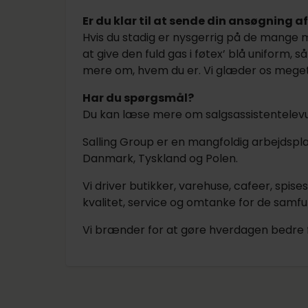
Er du klar til at sende din ansøgning a
Hvis du stadig er nysgerrig på de mange mu
at give den fuld gas i føtex’ blå uniform, s
mere om, hvem du er. Vi glæder os meget ti
Har du spørgsmål?
Du kan læse mere om salgsassistentele
Salling Group er en mangfoldig arbejdsp
Danmark, Tyskland og Polen.
Vi driver butikker, varehuse, cafeer, sp
kvalitet, service og omtanke for de samfun
Vi brænder for at gøre hverdagen bedre 