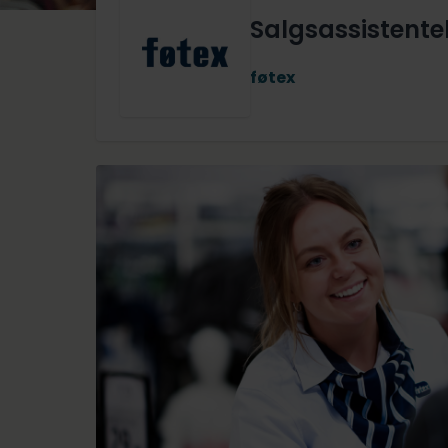
Salgsassistentel
føtex