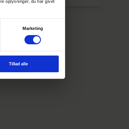
e oplysninger, du har givet
Marketing
Tillad alle