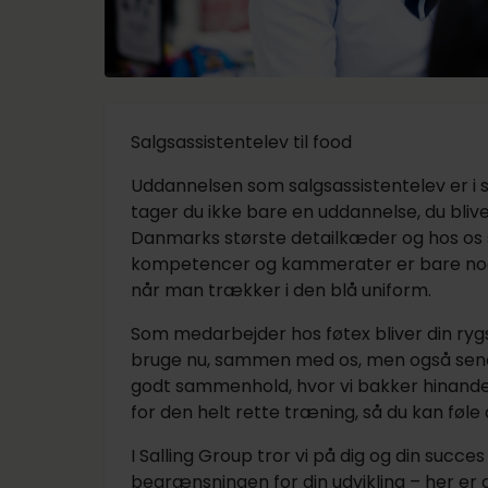
Salgsassistentelev til food
Uddannelsen som salgsassistentelev er i 
tager du ikke bare en uddannelse, du blive
Danmarks største detailkæder og hos os s
kompetencer og kammerater er bare nog
når man trækker i den blå uniform.
Som medarbejder hos føtex bliver din ry
bruge nu, sammen med os, men også senere 
godt sammenhold, hvor vi bakker hinanden o
for den helt rette træning, så du kan føle
I Salling Group tror vi på dig og din succ
begrænsningen for din udvikling – her er d