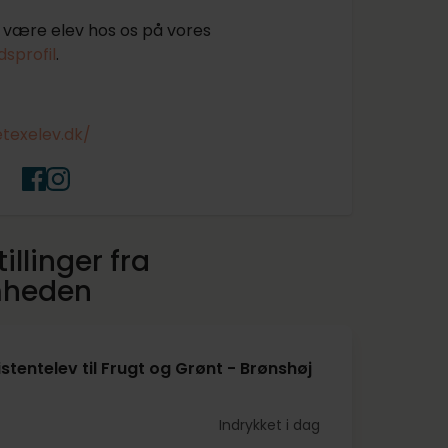
være elev hos os på vores
sprofil
.
etexelev.dk/
illinger fra
mheden
stentelev til Frugt og Grønt - Brønshøj
Indrykket i dag