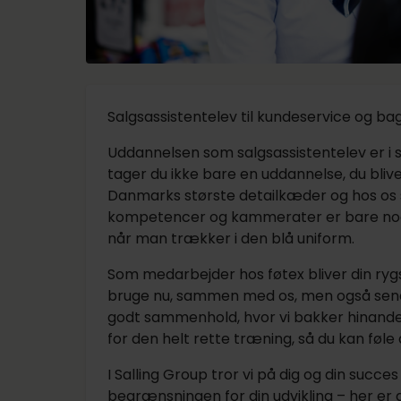
Salgsassistentelev til kundeservice og ba
Uddannelsen som salgsassistentelev er i 
tager du ikke bare en uddannelse, du blive
Danmarks største detailkæder og hos os s
kompetencer og kammerater er bare nog
når man trækker i den blå uniform.
Som medarbejder hos føtex bliver din ry
bruge nu, sammen med os, men også senere 
godt sammenhold, hvor vi bakker hinanden o
for den helt rette træning, så du kan føle
I Salling Group tror vi på dig og din succ
begrænsningen for din udvikling – her er d