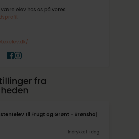
være elev hos os på vores
sprofil
.
etexelev.dk/
illinger fra
mheden
stentelev til Frugt og Grønt - Brønshøj
Indrykket i dag