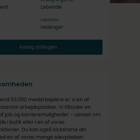
tent
Løbende
Lokation
Helsingør
Ansøg stillingen
ksomheden
nd 53.000 medarbejdere er vi en af
tørste arbejdspladser. Vi tilbyder en
 af job og karrieremuligheder – uanset om
de i butik eller i en af vores
ktioner. Du kan også kickstarte din
ed en af vores mange elevpladser.