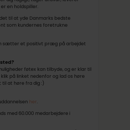
er en holdspiller.
det til at yde Danmarks bedste
ront som kundernes foretrukne
m sætter et positivt præg på arbejdet
fsted?
ligheder føtex kan tilbyde, og er klar til
å klik på linket nedenfor og lad os høre
l at høre fra dig :)
vuddannelsen
her
.
lads med 60.000 medarbejdere i