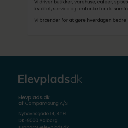
Vi driver butikker, varehuse, cafeer, sp
kvalitet, service og omtanke for de samfun
Vi brænder for at gøre hverdagen bedre 
Elevplads.dk
af
CompanYoung A/S
Nyhavnsgade 14, 4TH
DK-9000 Aalborg
support@elevplads.dk