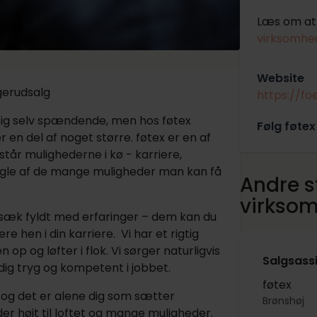
Læs om at 
virksomhed
Website
gerudsalg
https://fo
sig selv spændende, men hos føtex
Følg føtex
r en del af noget større. føtex er en af
tår mulighederne i kø - karriere,
le af de mange muligheder man kan få
Andre st
virkso
gsæk fyldt med erfaringer – dem kan du
hen i din karriere. Vi har et rigtig
p og løfter i flok. Vi sørger naturligvis
Salgsassi
 dig tryg og kompetent i jobbet.
føtex
es og det er alene dig som sætter
Brønshøj
er højt til loftet og mange muligheder.