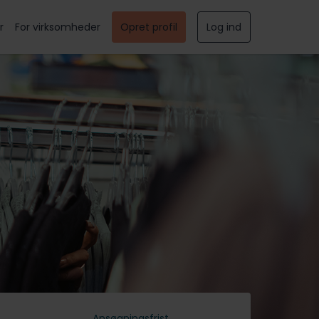
r
For virksomheder
Opret profil
Log ind
Ansøgningsfrist