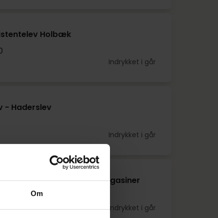
istentelev Holbæk
0
Indrykket i går
v - Haderslev
Indrykket i går
omens Shoes, Salling Stormagasiner
Om
Indrykket i går