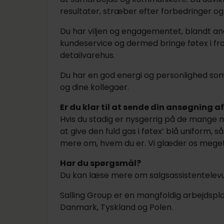
resultater, stræber efter forbedringer og 
Du har viljen og engagementet, blandt an
kundeservice og dermed bringe føtex i f
detailvarehus.
Du har en god energi og personlighed so
og dine kollegaer.
Er du klar til at sende din ansøgning a
Hvis du stadig er nysgerrig på de mange mu
at give den fuld gas i føtex’ blå uniform, s
mere om, hvem du er. Vi glæder os meget ti
Har du spørgsmål?
Du kan læse mere om salgsassistentele
Salling Group er en mangfoldig arbejdsp
Danmark, Tyskland og Polen.