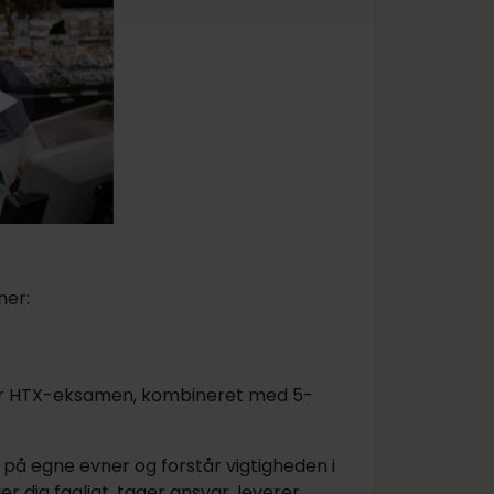
ner:
r HTX-eksamen, kombineret med 5-
 på egne evner og forstår vigtigheden i
 dig fagligt, tager ansvar, leverer