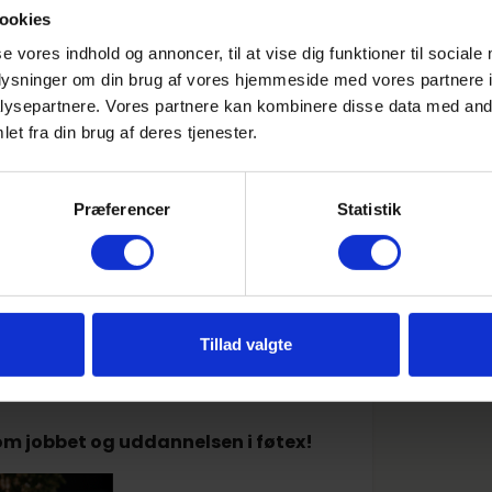
 kampagner – det kunne blandt andet
ookies
se vores indhold og annoncer, til at vise dig funktioner til sociale
, at kundens afsluttende oplevelse ved
oplysninger om din brug af vores hjemmeside med vores partnere i
m muligt. I kundeservice er det vores
ysepartnere. Vores partnere kan kombinere disse data med andr
n hurtigst muligt for løst deres
et fra din brug af deres tjenester.
ice er et knudepunkt for kunder såvel
n og håndtering går denne vej igennem
Præferencer
Statistik
 kommunikative evner.
e duft. Bagerudsalget er sprængfyldt
gerudsalgets medarbejdere sørger for
 så kunderne inspireres. Derudover
er et indbydende sted at handle. Sidst,
Tillad valgte
emragende kundeoplevelse med god
 om jobbet og uddannelsen i føtex!