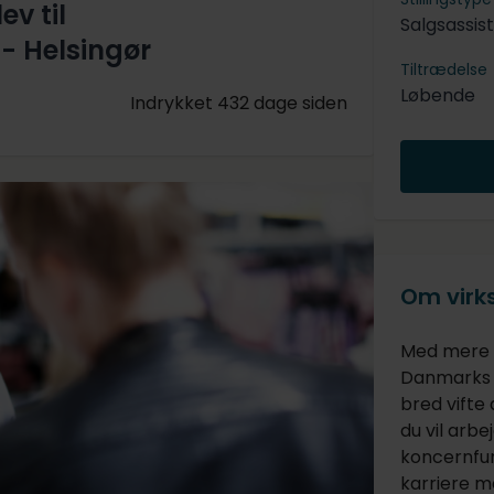
ev til
Salgsassis
- Helsingør
Tiltrædelse
Løbende
Indrykket 432 dage siden
Om vir
Med mere e
Danmarks s
bred vifte
du vil arbej
koncernfun
karriere m