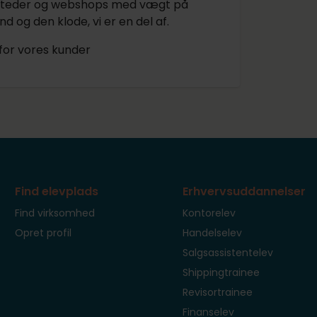
isesteder og webshops med vægt på
d og den klode, vi er en del af.
for vores kunder
Find elevplads
Erhvervsuddannelser
Find virksomhed
Kontorelev
Opret profil
Handelselev
Salgsassistentelev
Shippingtrainee
Revisortrainee
Finanselev