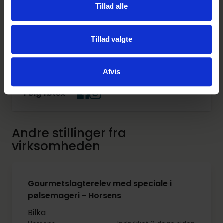
Tillad alle
Læs om at være elev hos os på vores
virksomhedsprofil
.
Tillad valgte
Website
https://foetexelev.dk/
Afvis
Følg føtex
Andre stillinger fra
virksomheden
Gourmetslagterelev med speciale i
pølsemageri - Horsens
Bilka