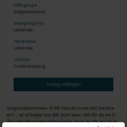
Stillingstype
Salgsassistent
Ansøgningsfrist
Løbende
Tiltrædelse
Løbende
Lokation
Frederiksberg
Ansøg stillingen
Salgsassistentelev til BR Ved du hvad det bedste
er? … at arbejde hos BR! Som elev i BR får du en 2-
årig detailhandelsuddannelse, hvor du får lov til at