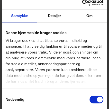
lege i arbejdstiden. BR er en ungdommelig
arbejdsplads, hvor der bliver skabt stærke
relationer, og du
Samtykke
Detaljer
Om
Lignende annoncer
Denne hjemmeside bruger cookies
Vi bruger cookies til at tilpasse vores indhold og
Salgsassistentelev til serviceenheden -
annoncer, til at vise dig funktioner til sociale medier og til
Fredericia
at analysere vores trafik. Vi deler også oplysninger om
din brug af vores hjemmeside med vores partnere inden
føtex
for sociale medier, annonceringspartnere og
Fredericia
Indrykket i går
analysepartnere. Vores partnere kan kombinere disse
data med andre oplysninger, du har givet dem, eller som
de har indsamlet fra din brug af deres tjenester.
Salgsassistentelev til Frugt og Grønt -
Brønshøj
Samtykkevalg
Nødvendig
føtex
Brønshøj
Indrykket 1 dag siden