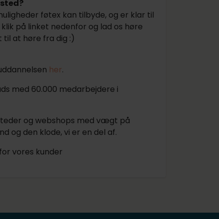
fsted?
ligheder føtex kan tilbyde, og er klar til
å klik på linket nedenfor og lad os høre
l at høre fra dig :)
vuddannelsen
her
.
lads med 60.000 medarbejdere i
isesteder og webshops med vægt på
d og den klode, vi er en del af.
for vores kunder