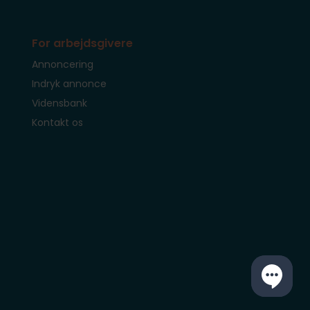
For arbejdsgivere
Annoncering
Indryk annonce
Vidensbank
Kontakt os