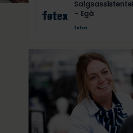
Salgsassistentel
- Egå
føtex