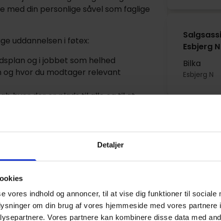
de med din personlige såvel som faglige
Salgsassi
ge uddannelsen i føtex:
Esbjerg N
ejdsplan og i jobbet som helhed
Bilka
n og hvor du modtager relevant
Esbjerg N
hvor der er plads til alle og til at
dre ord også kunne skabe dig et godt
Salgsassi
rsonalerabatter, koncerter og festlige
Københa
Detaljer
Bilka
ende muligheder for at fortsætte din
København
ookies
se vores indhold og annoncer, til at vise dig funktioner til sociale
Salgsass
oplysninger om din brug af vores hjemmeside med vores partnere i
varehuse, som vi har stort fokus på. Det
ysepartnere. Vores partnere kan kombinere disse data med andr