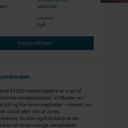
tent
Løbende
Lokation
Egå
Ansøg stillingen
ksomheden
nd 53.000 medarbejdere er vi en af
tørste arbejdspladser. Vi tilbyder en
 af job og karrieremuligheder – uanset om
de i butik eller i en af vores
ktioner. Du kan også kickstarte din
ed en af vores mange elevpladser.