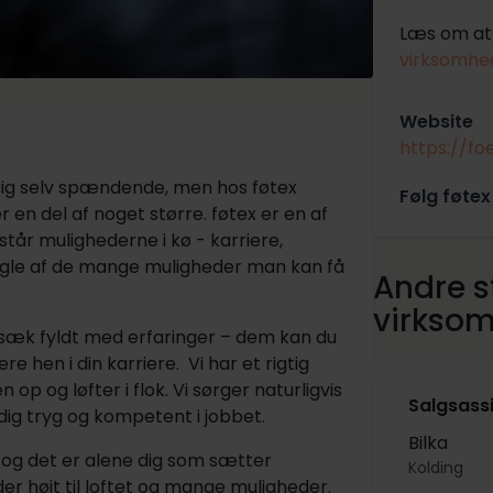
Læs om at 
virksomhed
Website
https://fo
sig selv spændende, men hos føtex
Følg føtex
r en del af noget større. føtex er en af
tår mulighederne i kø - karriere,
le af de mange muligheder man kan få
Andre st
virkso
gsæk fyldt med erfaringer – dem kan du
hen i din karriere. Vi har et rigtig
p og løfter i flok. Vi sørger naturligvis
Salgsassi
 dig tryg og kompetent i jobbet.
Bilka
es og det er alene dig som sætter
Kolding
er højt til loftet og mange muligheder.