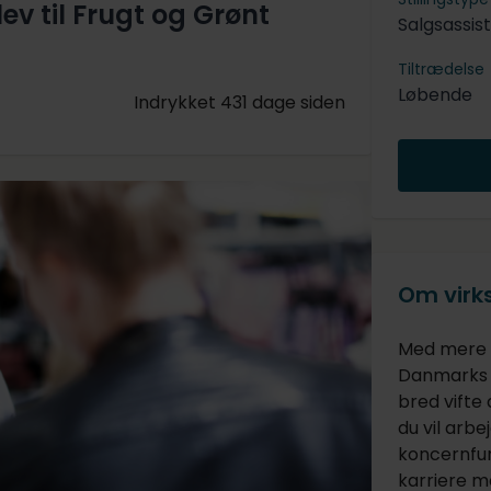
ev til Frugt og Grønt
Salgsassis
Tiltrædelse
Løbende
Indrykket 431 dage siden
Om vir
Med mere e
Danmarks s
bred vifte
du vil arbej
koncernfun
karriere m