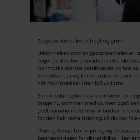
Salgsassistentelev til frugt og grønt
Uddannelsen som salgsassistentelev er i 
tager du ikke bare en uddannelse, du blive
Danmarks største detailkæder og hos os s
kompetencer og kammerater er bare nog
når man trækker i den blå uniform.
Som medarbejder hos føtex bliver din ry
bruge nu, sammen med os, men også senere 
godt sammenhold, hvor vi bakker hinanden o
for den helt rette træning, så du kan føle
I Salling Group tror vi på dig og din succ
begrænsningen for din udvikling – her er d