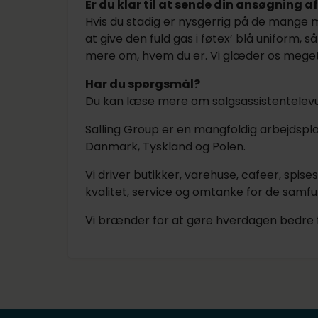
Er du klar til at sende din ansøgning a
Hvis du stadig er nysgerrig på de mange mu
at give den fuld gas i føtex’ blå uniform, s
mere om, hvem du er. Vi glæder os meget ti
Har du spørgsmål?
Du kan læse mere om salgsassistentele
Salling Group er en mangfoldig arbejdsp
Danmark, Tyskland og Polen.
Vi driver butikker, varehuse, cafeer, sp
kvalitet, service og omtanke for de samfun
Vi brænder for at gøre hverdagen bedre 