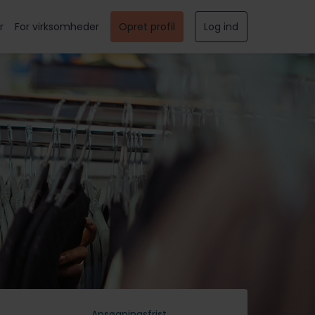
r
For virksomheder
Opret profil
Log ind
Ansøgningsfrist