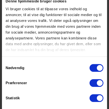
Denne hjemmeside bruger cookies
eksponering af varer
kundevejledning
Vi bruger cookies til at tilpasse vores indhold og
drift af varehuset
annoncer, til at vise dig funktioner til sociale medier og til
at analysere vores trafik. Vi deler også oplysninger om
din brug af vores hjemmeside med vores partnere inden
Lidt om Elektronik
for sociale medier, annonceringspartnere og
Vi sælger de nyeste produkter, så vores
analysepartnere. Vores partnere kan kombinere disse
kunder altid er sikre på at finde det, de søger
data med andre oplysninger, du har givet dem, eller som
hos os. Vi har en god og humoristisk
de har indsamlet fra din brug af deres tjenester.
omgangsform, og kunderne kan mærke, at
vi er glade for at gå på arbejde. Også når vi
Samtykkevalg
har rigtig travlt. Vi har forstand på det, vi
Nødvendig
sælger, og det kommer i sidste ende vores
kunder til gode, for rådgivning om
produkterne er en stor del af vores
Præferencer
dagligdag.
Statistik
Interesseret?