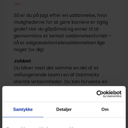
her
.
Så er du på jagt efter en uddannelse, hvor
mulighederne for at gøre karriere er rigtig
gode? Har du gåpåmod og evner til at
gennemføre et seriøst uddannelsesforløb –
så er salgsassistentelevuddannelsen lige
noget for dig!
Jobbet
Du bliver med det samme en del af et
velfungerende team i en af Danmarks
største virksomheder. Du kan forvente en
afvekslende hverdag, hvor du får
kundekontakt fra første dag og hurtigt
ansvar for dine egne områder.
Samtykke
Detaljer
Om
Du arbejder blandt andet med
salg