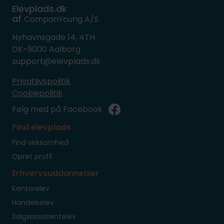
Elevplads.dk
af
CompanYoung A/S
Nyhavnsgade 14, 4TH
DK-9000 Aalborg
support@elevplads.dk
Privatlivspolitik
Cookiepolitik
Følg med på Facebook
Find elevplads
Find virksomhed
Opret profil
Erhvervsuddannelser
Kontorelev
Handelselev
Salgsassistentelev