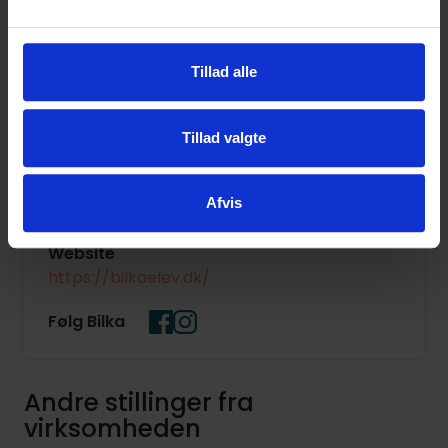
Vi glæder os til at høre fra dig.
Tillad alle
Om virksomheden
Tillad valgte
Læs om at være elev hos os på vores
virksomhedsprofil
.
Afvis
Website
https://bilkaelev.dk/
Følg Bilka
Andre stillinger fra
virksomheden