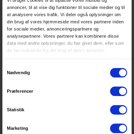
Vi bruger cookies til at tilpasse vores indhold og
eksponering af varer
annoncer, til at vise dig funktioner til sociale medier og til
kundevejledning
at analysere vores trafik. Vi deler også oplysninger om
drift af varehuset
din brug af vores hjemmeside med vores partnere inden
for sociale medier, annonceringspartnere og
analysepartnere. Vores partnere kan kombinere disse
Lidt om Køl og Mejeri
data med andre oplysninger, du har givet dem, eller som
I afdelingen sælger vi en bred vifte af mad.
de har indsamlet fra din brug af deres tjenester.
Her er de færdigpakkede produkter fra
vores leverandører sammen med de varer,
som vi selv producerer i slagterafdelingen.
Samtykkevalg
Nødvendig
Hos os finder kunderne altid aktuelle varer,
der følger sæsoner og traditioner, samtidig
med at vi tilbyder spændende, nye
Præferencer
smagsoplevelser og specialiteter fra ind- og
udland.
Statistik
Interesseret?
Læs mere
her
.
Marketing