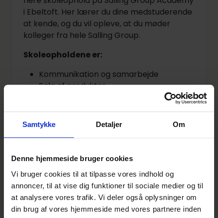
flere skoleophold på Salling Group Academy
i Ebeltoft. Her lærer du dine medstuderende
at kende, og du vil opleve, at du møder
kolleger fra hele Salling Group.
Skoleopholdene er:
Kommunikation og samarbejde
Salg af produkter
Butikken som salgsmaskine
Personlig salg og service
Butikkens økonomi
Samtykke
Detaljer
Om
Butikkens koncepter
Butiksopbygning
Fagprøve
Denne hjemmeside bruger cookies
Vi bruger cookies til at tilpasse vores indhold og
Er du vores nye elev?
annoncer, til at vise dig funktioner til sociale medier og til
Send din ansøgning og dit cv til os via linket
at analysere vores trafik. Vi deler også oplysninger om
nedenfor. Vi inviterer løbende til samtale, så
din brug af vores hjemmeside med vores partnere inden
søg allerede i dag.