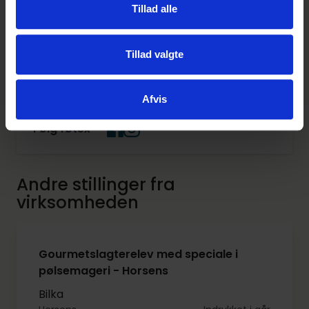
Tillad alle
Læs om at være elev hos os på vores
virksomhedsprofil
.
Tillad valgte
Website
https://foetexelev.dk/
Afvis
Følg føtex
Andre stillinger fra
virksomheden
Gourmetslagterelev med speciale i
pølsemageri - Horsens
Bilka