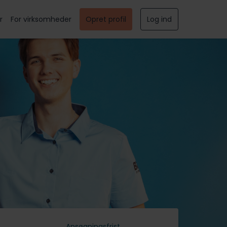
r
For virksomheder
Opret profil
Log ind
Ansøgningsfrist