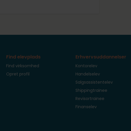
Find elevplads
Erhvervsuddannelser
Find virksomhed
Kontorelev
Opret profil
Handelselev
Salgsassistentelev
Shippingtrainee
Revisortrainee
Finanselev