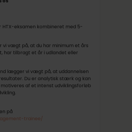
 os
er HTX-eksamen kombineret med 5-
 vi vægt på, at du har minimum et års
har tilbragt et år i udlandet eller
d lægger vi vægt på, at uddannelsen
ultater. Du er analytisk stærk og kan
u motiveres af et intenst udviklingsforløb
vikling.
en på
nagement-trainee/