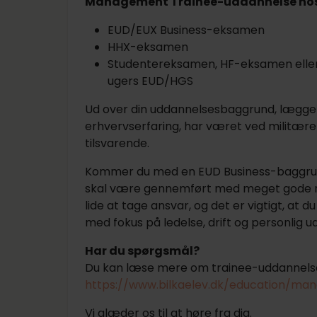
Management Trainee-uddannelse hos
EUD/EUX Business-eksamen
HHX-eksamen
Studentereksamen, HF-eksamen ell
ugers EUD/HGS
Ud over din uddannelsesbaggrund, lægger
erhvervserfaring, har været ved militæret, 
tilsvarende.
Kommer du med en EUD Business-baggrun
skal være gennemført med meget gode res
lide at tage ansvar, og det er vigtigt, at d
med fokus på ledelse, drift og personlig ud
Har du spørgsmål?
Du kan læse mere om trainee-uddannels
https://www.bilkaelev.dk/education/ma
Vi glæder os til at høre fra dig.