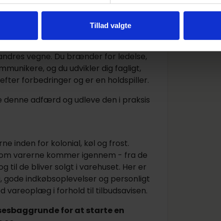
 dig, der er med til at forme fremtidens
Tillad valgte
ng Group især kendetegnet ved at have
erinstinkt, men besidder samtidig empati
andres vegne. Du brænder for ledelse,
munikere, og du udvikler dig fagligt,
efter forbedringer og er en holdspiller.
ikle denne adfærd og udleve den i praksis
inden for kolonial, køl og frost.
r, som varerne kommer igennem - fra de
til de bliver solgt i varehuset. Her er
 gode indkøbsoplevelser og personligt
 vareoplæg i forhold til tilbudsavisen.
sesbaggrunde for at starte en