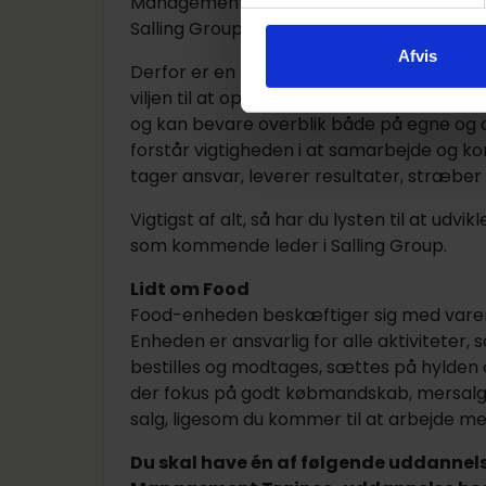
Management Trainee, for det er i høj grad
Salling Group.
Afvis
Derfor er en Management Trainee i Salli
viljen til at opnå mere, og du har et vind
og kan bevare overblik både på egne og 
forstår vigtigheden i at samarbejde og kom
tager ansvar, leverer resultater, stræber 
Vigtigst af alt, så har du lysten til at udv
som kommende leder i Salling Group.
Lidt om Food
Food-enheden beskæftiger sig med varerne 
Enheden er ansvarlig for alle aktivitete
bestilles og modtages, sættes på hylden og 
der fokus på godt købmandskab, mersalg,
salg, ligesom du kommer til at arbejde med
Du skal have én af følgende uddannel