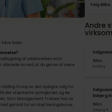
Følg Bilka
Andre st
virkso
blive leder.
Salgsassi
annelse?
udbygning af uddannelsen som
Bilka
r allerede nu ved, at du gerne vil være
Kolding
Salling Group er det oplagte valg for
Salgsassi
t få det stærkeste springbræt og de
Esbjerg N
oner. Som Management Trainee hos os
Bilka
 med garanti for en stejl læringskurve,
Esbjerg N