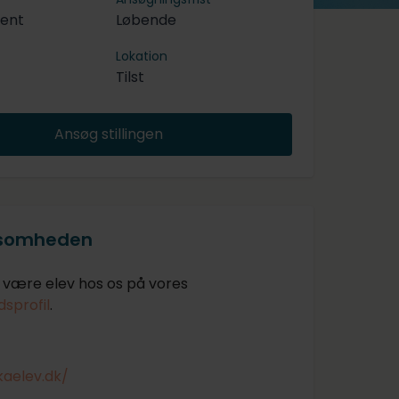
tent
Løbende
Lokation
Tilst
Ansøg stillingen
ksomheden
være elev hos os på vores
sprofil
.
lkaelev.dk/