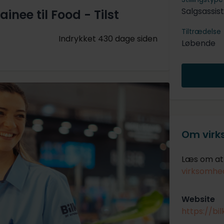
Salgsassis
nee til Food - Tilst
Tiltrædelse
Indrykket 430 dage siden
Løbende
Om vir
Læs om at 
virksomhed
Website
https://bi