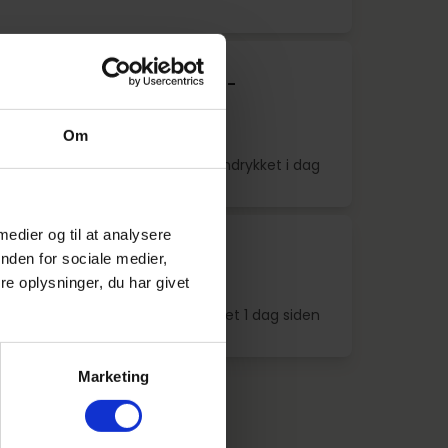
stentelev til Frugt og Grønt -
vn S
Om
 S
Indrykket i dag
 medier og til at analysere
istentelev Brønshøj
nden for sociale medier,
e oplysninger, du har givet
0
Indrykket 1 dag siden
Marketing