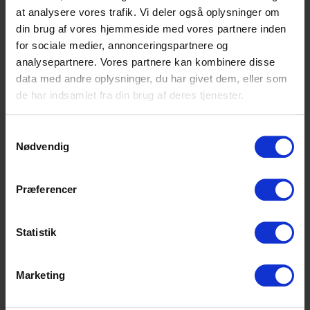
grundforløbet for slagterfaget inden du
at analysere vores trafik. Vi deler også oplysninger om
starter i lære hos os, skal du stå i lære i 3 år
din brug af vores hjemmeside med vores partnere inden
og 6 måneder.
for sociale medier, annonceringspartnere og
analysepartnere. Vores partnere kan kombinere disse
Fremtiden
data med andre oplysninger, du har givet dem, eller som
Har du appetit på mere? Vi har en
de har indsamlet fra din brug af deres tjenester.
spændende fremtid ventende på dig, der
gerne vil gøre karriere hos os efter endt
uddannelse. Hvad enten du drømmer om at
Samtykkevalg
Nødvendig
dygtiggøre dig som gourmetslagter, eller
har viljen til at blive leder, så viser vi vejen.
Præferencer
Interesseret?
Læs mere om både
skoleophold, din hverdag i varehuset og
fremtidsmuligheder lige
her
.
Statistik
Vi glæder os til at høre fra dig.
Marketing