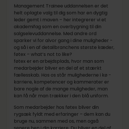
Management Trainee uddannelsen er det
helt oplagte valg til dig som har en dygtig
leder gemt i maven – her integrerer vi et
akademifag som en overbygning til din
salgselevuddannelse. Med andre ord
sparker vi for alvor gang i dine muligheder -
og så i en af detailbranchens største kæder,
føtex – what’s not to like?
føtex er en arbejdsplads, hvor man som
medarbejder bliver en del af et stærkt
fællesskab. Hos os står mulighederne i kø -
karriere, kompetencer og kammerater er
bare nogle af de mange muligheder, man
kan få når man trækker i den blå uniform.
Som medarbejder hos føtex bliver din
rygsæk fyldt med erfaringer – dem kan du
bruge nu, sammen med os, men også
senere hen i din karriere. Du bliver en del af