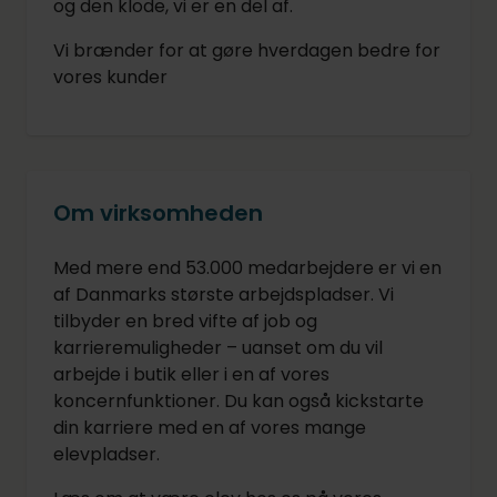
og den klode, vi er en del af.
Vi brænder for at gøre hverdagen bedre for
vores kunder
Om virksomheden
Med mere end 53.000 medarbejdere er vi en
af Danmarks største arbejdspladser. Vi
tilbyder en bred vifte af job og
karrieremuligheder – uanset om du vil
arbejde i butik eller i en af vores
koncernfunktioner. Du kan også kickstarte
din karriere med en af vores mange
elevpladser.