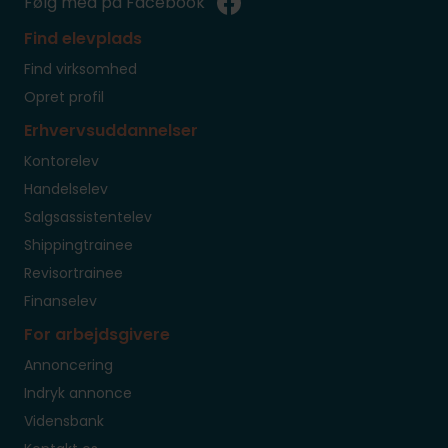
Følg med på Facebook
Find elevplads
Find virksomhed
Opret profil
Erhvervsuddannelser
Kontorelev
Handelselev
Salgsassistentelev
Shippingtrainee
Revisortrainee
Finanselev
For arbejdsgivere
Annoncering
Indryk annonce
Vidensbank