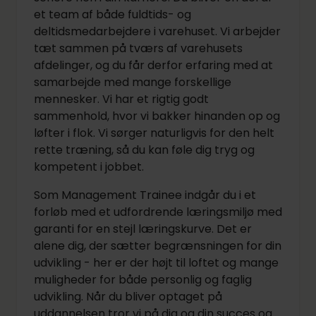
et team af både fuldtids- og
deltidsmedarbejdere i varehuset. Vi arbejder
tæt sammen på tværs af varehusets
afdelinger, og du får derfor erfaring med at
samarbejde med mange forskellige
mennesker. Vi har et rigtig godt
sammenhold, hvor vi bakker hinanden op og
løfter i flok. Vi sørger naturligvis for den helt
rette træning, så du kan føle dig tryg og
kompetent i jobbet.
Som Management Trainee indgår du i et
forløb med et udfordrende læringsmiljø med
garanti for en stejl læringskurve. Det er
alene dig, der sætter begrænsningen for din
udvikling - her er der højt til loftet og mange
muligheder for både personlig og faglig
udvikling. Når du bliver optaget på
uddannelsen tror vi på dig og din succes og