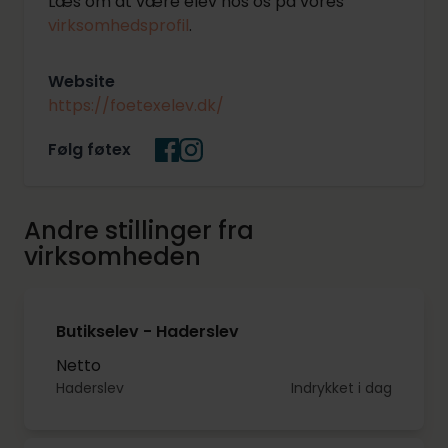
Læs om at være elev hos os på vores
virksomhedsprofil
.
Website
https://foetexelev.dk/
Følg føtex
Andre stillinger fra
virksomheden
Butikselev - Haderslev
Netto
Haderslev
Indrykket i dag