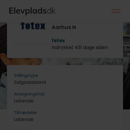
Management
Trainee til
Nonfood -
Aarhus N
føtex
Indrykket 431 dage siden
Stillingstype
Salgsassistent
Ansøgningsfrist
Løbende
Tiltrædelse
Løbende