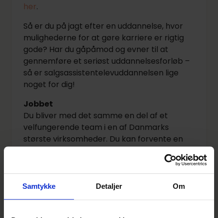
her
.
Så er du på jagt efter en uddannelse, hvor
mulighederne for at gøre karriere er rigtig
gode? Har du gåpåmod og evner til at
gennemføre et seriøst uddannelsesforløb –
så er salgsassistentelevuddannelsen lige
noget for dig!
Jobbet
Du bliver med det samme en del af et
velfungerende team i en af Danmarks
største virksomheder. Du kan forvente en
afvekslende hverdag, hvor du får
kundekontakt fra første dag og hurtigt
ansvar for dine egne områder.
Samtykke
Detaljer
Om
Du arbejder blandt andet med
salg