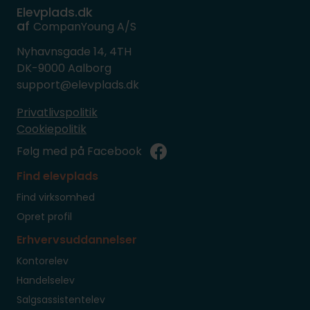
Elevplads.dk
af
CompanYoung A/S
Nyhavnsgade 14, 4TH
DK-9000 Aalborg
support@elevplads.dk
Privatlivspolitik
Cookiepolitik
Følg med på Facebook
Find elevplads
Find virksomhed
Opret profil
Erhvervsuddannelser
Kontorelev
Handelselev
Salgsassistentelev