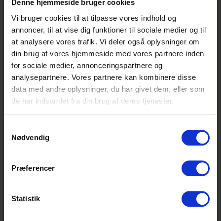
Denne hjemmeside bruger cookies
eksponering af varer
kundevejledning
Vi bruger cookies til at tilpasse vores indhold og
drift af varehuset
annoncer, til at vise dig funktioner til sociale medier og til
at analysere vores trafik. Vi deler også oplysninger om
din brug af vores hjemmeside med vores partnere inden
Lidt om Elektronik
for sociale medier, annonceringspartnere og
Vi sælger de nyeste produkter, så vores
analysepartnere. Vores partnere kan kombinere disse
kunder altid er sikre på at finde det, de søger
data med andre oplysninger, du har givet dem, eller som
hos os. Vi har en god og humoristisk
de har indsamlet fra din brug af deres tjenester.
omgangsform, og kunderne kan mærke, at
vi er glade for at gå på arbejde. Også når vi
Samtykkevalg
har rigtig travlt. Vi har forstand på det, vi
Nødvendig
sælger, og det kommer i sidste ende vores
kunder til gode, for rådgivning om
produkterne er en stor del af vores
Præferencer
dagligdag.
Statistik
Interesseret?