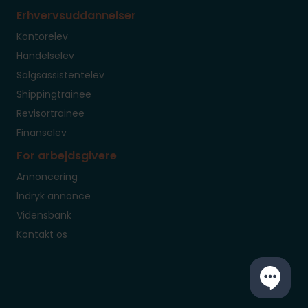
Erhvervsuddannelser
Kontorelev
Handelselev
Salgsassistentelev
Shippingtrainee
Revisortrainee
Finanselev
For arbejdsgivere
Annoncering
Indryk annonce
Vidensbank
Kontakt os