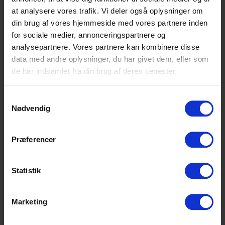
Flere steder i landet
at analysere vores trafik. Vi deler også oplysninger om
Frist: Løbende
din brug af vores hjemmeside med vores partnere inden
Udforsk
for sociale medier, annonceringspartnere og
analysepartnere. Vores partnere kan kombinere disse
data med andre oplysninger, du har givet dem, eller som
de har indsamlet fra din brug af deres tjenester.
Supply Chain In and Out-
bound søger kontorelev
Samtykkevalg
Nødvendig
Salling Group
Brabrand
Præferencer
Frist: Løbende
Statistik
Administrationselev
Marketing