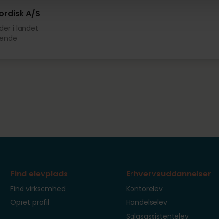
ordisk A/S
der i landet
øbende
Find elevplads
Erhvervsuddannelser
Find virksomhed
Kontorelev
Opret profil
Handelselev
Salgsassistentelev