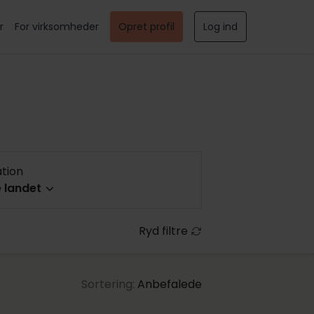
r
For virksomheder
Opret profil
Log ind
ation
e landet
 landet
Ryd filtre
jylland
Sortering:
Anbefalede
el & indkøb
(44)
lsassistent, Indkøbsassistent