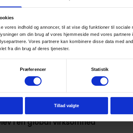
ookies
se vores indhold og annoncer, til at vise dig funktioner til sociale
oplysninger om din brug af vores hjemmeside med vores partnere i
ysepartnere. Vores partnere kan kombinere disse data med andr
et fra din brug af deres tjenester.
elev i en global virksomhed
Præferencer
Statistik
ordisk A/S
der i landet
bende
Tillad valgte
elev i en global virksomhed