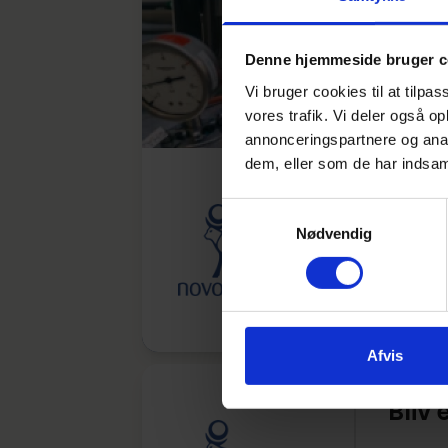
Denne hjemmeside bruger c
Vi bruger cookies til at tilpas
vores trafik. Vi deler også 
annonceringspartnere og anal
dem, eller som de har indsaml
Bliv 
Samtykkevalg
Nødvendig
Novo N
Flere ste
Frist: Lø
Afvis
Bliv 