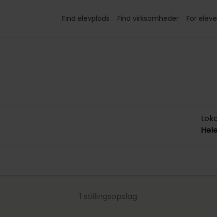
Find elevplads
Find virksomheder
For eleve
Lok
Hel
Hele
VISER KUN KOMMENDE STILLINGSOPSLAG
Nord
1 stillingsopslag
Salg & detail
(1201)
Hand
Salgsassistent, Dekoratør
Hande