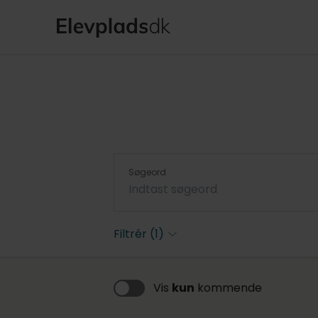
Søgeord
Filtrér
(1)
Vis
kun
kommende
Trainee & øvrige
(71)
Trainee, Revisortrainee