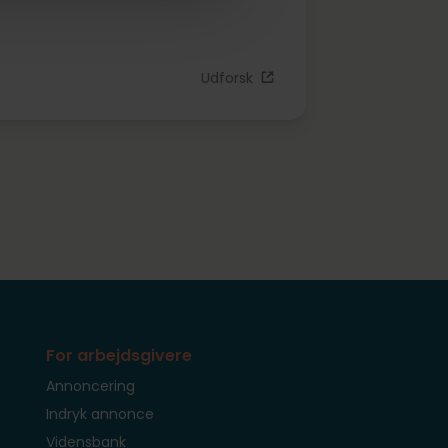
Udforsk
For arbejdsgivere
Annoncering
Indryk annonce
Vidensbank