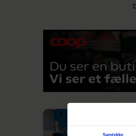
D
Kontor & administration
(22)
Transport & Logistik
(26)
Mad & Mennesker
(236)
Samtykke