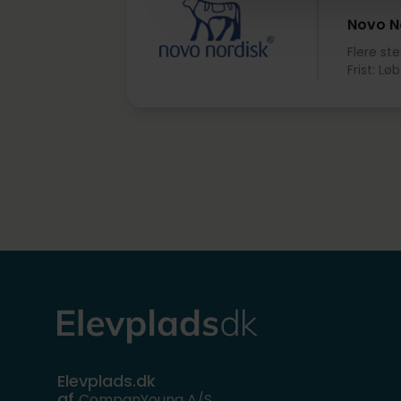
Novo N
Flere ste
Frist: L
Elevplads.dk
af
CompanYoung A/S