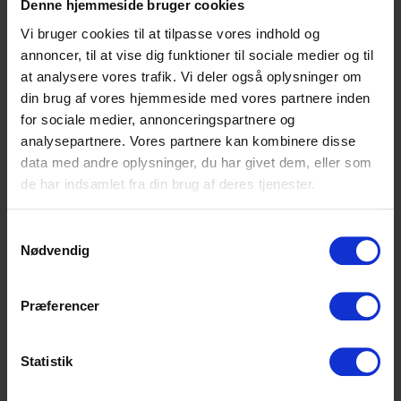
Denne hjemmeside bruger cookies
Sjælland
Vi bruger cookies til at tilpasse vores indhold og
Frist: Løbende
annoncer, til at vise dig funktioner til sociale medier og til
at analysere vores trafik. Vi deler også oplysninger om
din brug af vores hjemmeside med vores partnere inden
for sociale medier, annonceringspartnere og
Bliv farmakonom i hele
analysepartnere. Vores partnere kan kombinere disse
landet
data med andre oplysninger, du har givet dem, eller som
de har indsamlet fra din brug af deres tjenester.
Apotekskarriere
Samtykkevalg
Hele landet
Nødvendig
Frist: Løbende
Udforsk
Præferencer
Bliv elev i en global
Statistik
virksomhed