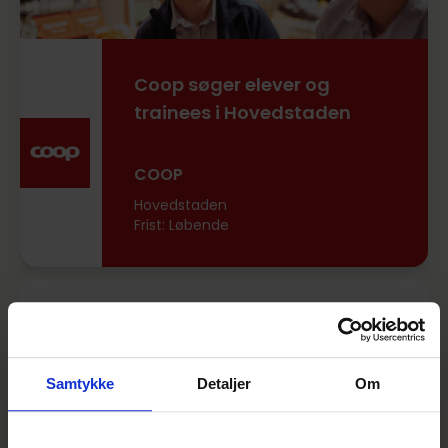
Coop søger elever og
trainees i Hovedstaden
COOP
Hovedstaden
Frist: Løbende
Apotekerne søger
farmakonomstuderende til
Sjælland
Samtykke
Detaljer
Om
Apotekskarriere