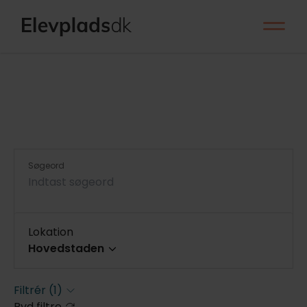
Søgeord
Lokation
Hovedstaden
Hele landet
Filtrér
(1)
Ryd filtre