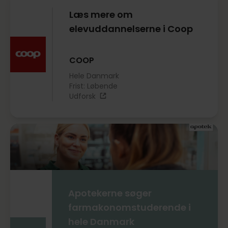
Læs mere om
elevuddannelserne i Coop
COOP
Hele Danmark
Frist: Løbende
Udforsk
Apotekerne søger
farmakonomstuderende i
hele Danmark