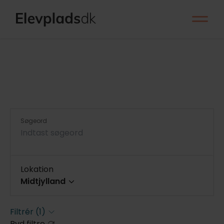
Søgeord
Lokation
Midtjylland
Hele landet
Filtrér
(1)
Ryd filtre