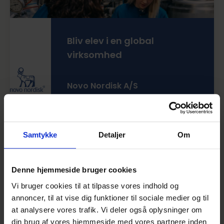
Glarmester, Murer, Smed, Tømrer
Produktion
(31)
Maskinsnedker, Skiltetekniker, Teknisk isolatør
Bliv elev i en global
Mad & Mennesker
(235)
virksomhed
Frisør, Kok, Social- og sundhedshjælper
Dyr & Natur
(9)
Novo Nordisk A/S
Beslagsmed, Gartnerassistent
Flere steder i landet
El, IT & Teknik
(7)
Frist: Løbende
It-supporter, Elektriker 1, Mediegrafiker
Udforsk
Samtykke
Detaljer
Om
Lager- og
Denne hjemmeside bruger cookies
logistikoperatørelev til
Vi bruger cookies til at tilpasse vores indhold og
Bygma – bliv en del af et
annoncer, til at vise dig funktioner til sociale medier og til
at analysere vores trafik. Vi deler også oplysninger om
stærkt fællesskab med
din brug af vores hjemmeside med vores partnere inden