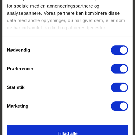
ansvar fra dag ét
for sociale medier, annonceringspartnere og
analysepartnere. Vores partnere kan kombinere disse
Bygma
data med andre oplysninger, du har givet dem, eller som
de har indsamlet fra din brug af deres tjenester.
Hele landet
Frist: Hurtigst muligt
Samtykkevalg
Nødvendig
Søg optagelse på
Præferencer
uddannelsen til flyveleder
hos Naviair
Statistik
Naviair
Marketing
Danmark
Frist: 25-08-2026
Tillad alle